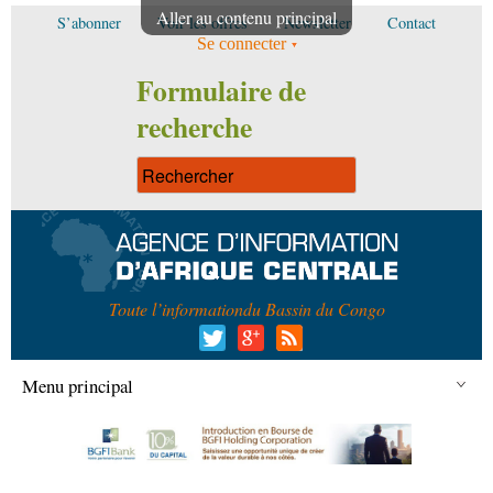
Aller au contenu principal
S’abonner
Voir les offres
Newsletter
Contact
Se connecter
Formulaire de
recherche
Toute l’information
du Bassin du Congo
Menu principal