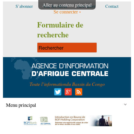
Aller au contenu principal
S’abonner
Voir les offres
Newsletter
Contact
Se connecter
Formulaire de
recherche
Toute l’information
du Bassin du Congo
Menu principal