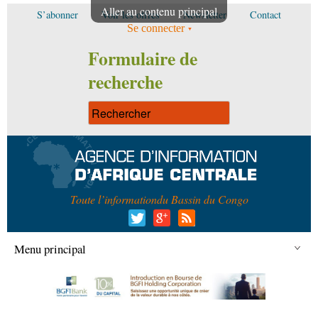
Aller au contenu principal
S’abonner
Voir les offres
Newsletter
Contact
Se connecter
Formulaire de
recherche
Toute l’information
du Bassin du Congo
Menu principal