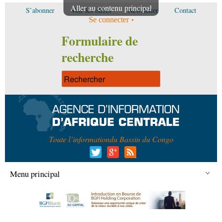
Aller au contenu principal
S’abonner
Voir les offres
Newsletter
Contact
Se connecter
Formulaire de
recherche
Toute l’information
du Bassin du Congo
Menu principal