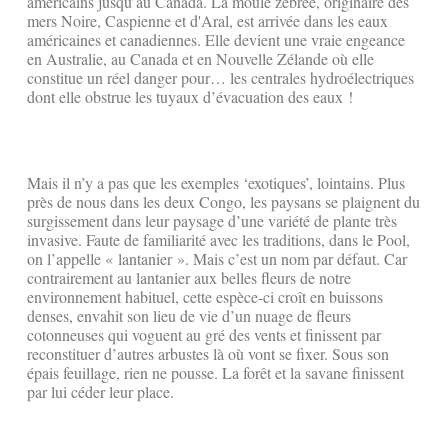
américains jusqu’au Canada. La moule zébrée, originaire des
mers Noire, Caspienne et d'Aral, est arrivée dans les eaux
américaines et canadiennes. Elle devient une vraie engeance
en Australie, au Canada et en Nouvelle Zélande où elle
constitue un réel danger pour… les centrales hydroélectriques
dont elle obstrue les tuyaux d’évacuation des eaux !
Mais il n’y a pas que les exemples ‘exotiques’, lointains. Plus
près de nous dans les deux Congo, les paysans se plaignent du
surgissement dans leur paysage d’une variété de plante très
invasive. Faute de familiarité avec les traditions, dans le Pool,
on l’appelle « lantanier ». Mais c’est un nom par défaut. Car
contrairement au lantanier aux belles fleurs de notre
environnement habituel, cette espèce-ci croît en buissons
denses, envahit son lieu de vie d’un nuage de fleurs
cotonneuses qui voguent au gré des vents et finissent par
reconstituer d’autres arbustes là où vont se fixer. Sous son
épais feuillage, rien ne pousse. La forêt et la savane finissent
par lui céder leur place.