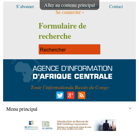
Aller au contenu principal
S’abonner
Voir les offres
Newsletter
Contact
Se connecter
Formulaire de
recherche
Toute l’information
du Bassin du Congo
Menu principal