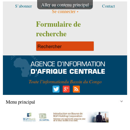
Aller au contenu principal
S’abonner
Voir les offres
Newsletter
Contact
Se connecter
Formulaire de
recherche
Toute l’information
du Bassin du Congo
Menu principal