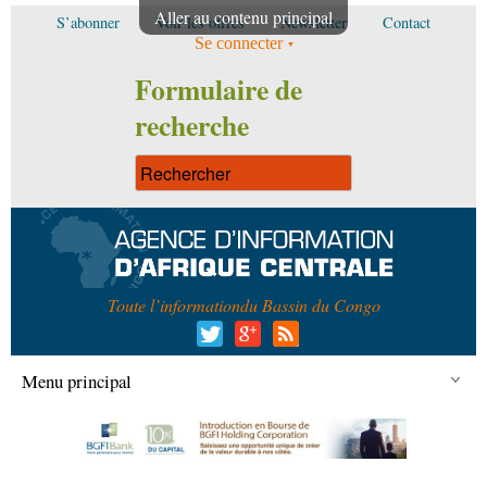
Aller au contenu principal
S’abonner
Voir les offres
Newsletter
Contact
Se connecter
Formulaire de
recherche
Toute l’information
du Bassin du Congo
Menu principal