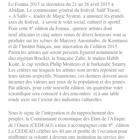
Le Femua 2015 se déroulera du 21 au 26 avril 2015 à
Abidjan. Le commissaire général du festival, Salif Traoré,
« A’Salfo », leader de Magic System a annoncé les grands
axes du festival, à savoir le volet social, culturel et sportif.
e
Pour cette 8
édition du Femua , qutorze artistes dont
neuf africains et cinq autres venus de divers horizons vont se
produire sur les scènes de Marcory Anoumabo, de Koumassi
et de l’Institut français, une innovation de l’édition 2015.
Parmi les artistes qui seront présents figurent notamment le
duo nigérian Bracket, la française Zaho, le malien Habib
Koïté, le cap verdien Philip Monteiro et le burkinabé Smarty.
Les critères sur lesquels les artistes sont invités reposent sur
leurs talents respectifs. Néanmoins, ces derniers doivent aussi
incarner des valeurs aux yeux de la population et des jeunes.
Par ailleurs, pour cette nouvelle édition, un quatrième volet
scientifique sera consacré à des rencontres et à une table
ronde axée sur l’avenir des industries culturelles.
Sous le signe de l’intégration et du rapprochement des
peuples, la Communauté économique des États de l’Afrique
e
de l’Ouest (CEDEAO) a tenu à accompagner cette 8
édition.
La CEDEAO célèbre ses 40 ans et profite de l’occasion pour
réaffirmer sa volonté à devenir une institution au service des