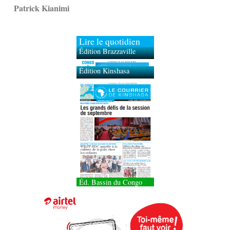
Patrick Kianimi
Lire le quotidien
Édition Brazzaville
Édition Kinshasa
Éd. Bassin du Congo