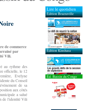
Lire le quotidien
Édition Brazzaville
Noire
Édition Kinshasa
mbre de commerce
parrainé par
té Vili.
ré au rythme des
e officielle, le 12
emière, Evelyne
Éd. Bassin du Congo
sidente du Conseil
'événement de sa
position aux côtés
municipale a salué
 de l'identité Vili