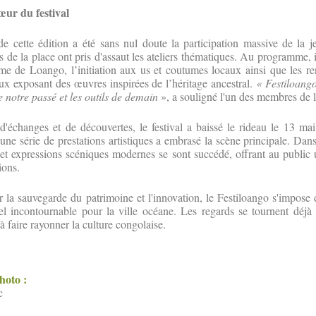
œur du festival
de cette édition a été sans nul doute la participation massive de la j
s de la place ont pris d'assaut les ateliers thématiques. Au programme, i
ume de Loango, l’initiation aux us et coutumes locaux ainsi que les r
caux exposant des œuvres inspirées de l’héritage ancestral.
« Festiloango
re notre passé et les outils de demain
», a souligné l'un des membres de l
d'échanges et de découvertes, le festival a baissé le rideau le 13 mai
une série de prestations artistiques a embrasé la scène principale. Dans
t expressions scéniques modernes se sont succédé, offrant au public 
ions.
r la sauvegarde du patrimoine et l'innovation, le Festiloango s'impo
el incontournable pour la ville océane. Les regards se tournent déjà 
à faire rayonner la culture congolaise.
photo :
c