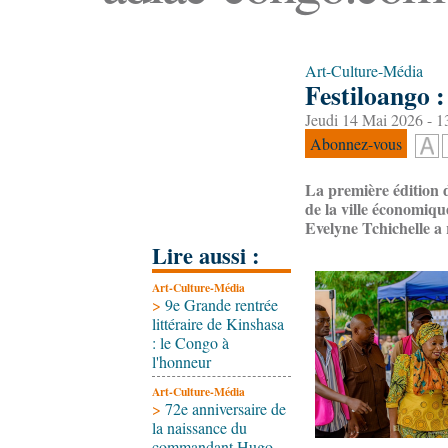
Art-Culture-Média
Festiloango 
Jeudi 14 Mai 2026 - 1
Abonnez-vous
La première édition 
de la ville économiqu
Evelyne Tchichelle a r
Lire aussi :
Art-Culture-Média
>
9e Grande rentrée
littéraire de Kinshasa
: le Congo à
l'honneur
Art-Culture-Média
>
72e anniversaire de
la naissance du
commandant Hugo