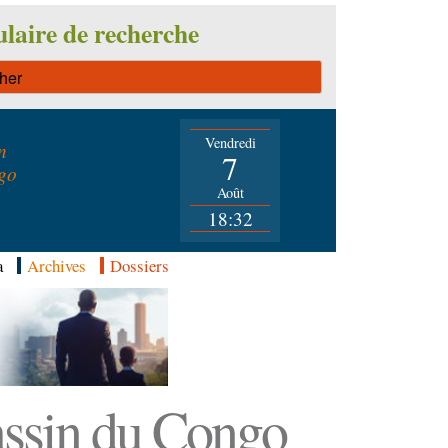
laire de recherche
Vendredi
n
7
go
Août
18:32
a
Archives
Dossiers
Bassin du Congo