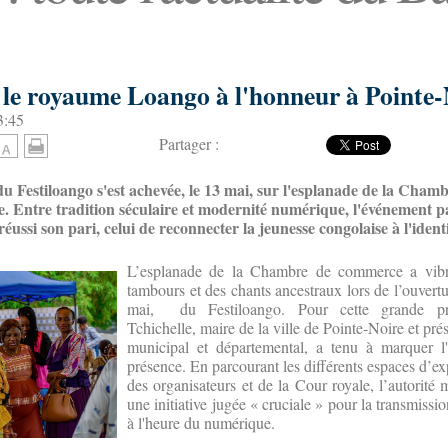
: le royaume Loango à l'honneur à Pointe-
3:45
Partager :
du Festiloango s'est achevée, le 13 mai, sur l'esplanade de la Cha
e. Entre tradition séculaire et modernité numérique, l'événement 
éussi son pari, celui de reconnecter la jeunesse congolaise à l'identi
L’esplanade de la Chambre de commerce a vib
tambours et des chants ancestraux lors de l’ouvertur
mai, du Festiloango. Pour cette grande pr
Tchichelle, maire de la ville de Pointe-Noire et pré
municipal et départemental, a tenu à marquer l
présence. En parcourant les différents espaces d’ex
des organisateurs et de la Cour royale, l’autorité 
une initiative jugée « cruciale » pour la transmission
à l'heure du numérique.