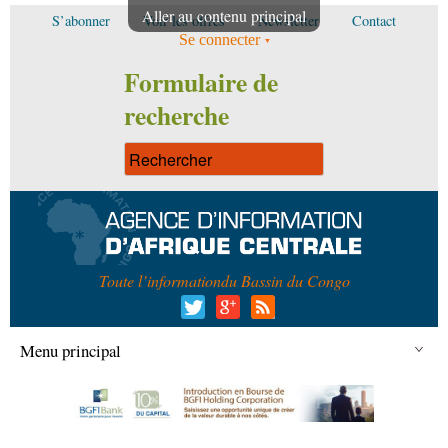
Aller au contenu principal
S’abonner
Voir les offres
Newsletter
Contact
Se connecter
Formulaire de
recherche
Toute l’information
du Bassin du Congo
Menu principal