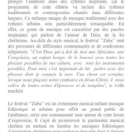
plonger l’auditoire dans des rythmes inspirants, car le
programme de cette édition va inclure des rythmes
traditionnels et contemporains chantés dans différentes
langues. Ce mélange unique de musique traditionnel avec des
rythmes urbains sera particulièrement remarquable. En
effet, ce genre de musique est caractérisé par des paroles
inspirantes qui parlent de l’amour de Dieu, de la foi
chrétienne. Au-delà du style musical, le festival ‘’Zaba’’ unit
des personnes de différentes communautés et de confessions
religieuses. "
C'est Dieu qui a fait de moi une Africaine, une
Congolaise, un enfant kongo. Je le louerai avec toutes les
phrases possibles de ma culture, avec tous les instruments
possibles. Pour moi, c'est important de lui parler avec des
phrases dont je connais le sens. Une chose est certaine,
lorsque nous plaçons notre confiance en Jésus-Christ, il nous
relève de toutes sortes d'épreuves et de tempêtes'',
a- t-elle
renchéri
Le festival ‘’Zaba’’ est un événement musical mêlant musique
folklorique et urbaine pour offrir au grand public de
l'ambiance, créer une communauté unie autour de cette forme
d’expression. Il s’agit de promouvoir le patrimoine musical
chrétien en mettant en lumière les musiques folkloriques
d’inspiration chrétienne pour renforcer leur rôle dans la liturgie