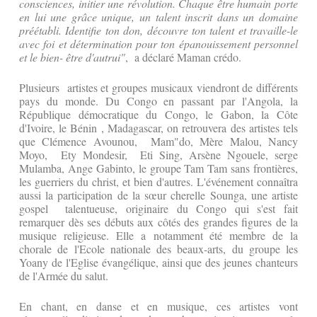
consciences, initier une révolution. Chaque être humain porte
en lui une grâce unique, un talent inscrit dans un domaine
préétabli. Identifie ton don, découvre ton talent et travaille-le
avec foi et détermination pour ton épanouissement personnel
et le bien- être d'autrui"
, a déclaré Maman crédo.
Plusieurs artistes et groupes musicaux viendront de différents
pays du monde. Du Congo en passant par l'Angola, la
République démocratique du Congo, le Gabon, la Côte
d'Ivoire, le Bénin , Madagascar, on retrouvera des artistes tels
que Clémence Avounou, Mam"do, Mère Malou, Nancy
Moyo, Ety Mondesir, Eti Sing, Arsène Ngouele, serge
Mulamba, Ange Gabinto, le groupe Tam Tam sans frontières,
les guerriers du christ, et bien d'autres. L'événement connaîtra
aussi la participation de la sœur cherelle Sounga, une artiste
gospel talentueuse, originaire du Congo qui s'est fait
remarquer dès ses débuts aux côtés des grandes figures de la
musique religieuse. Elle a notamment été membre de la
chorale de l'Ecole nationale des beaux-arts, du groupe les
Yoany de l'Eglise évangélique, ainsi que des jeunes chanteurs
de l'Armée du salut.
En chant, en danse et en musique, ces artistes vont