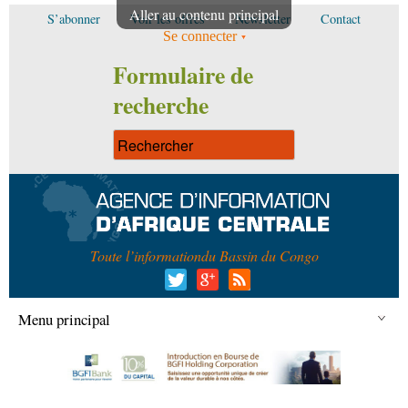
Aller au contenu principal
S’abonner
Voir les offres
Newsletter
Contact
Se connecter
Formulaire de
recherche
Toute l’information
du Bassin du Congo
Menu principal