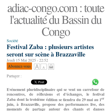
adiac-congo.com : toute
l'actualité du Bassin du
Congo
Société
Festival Zaba : plusieurs artistes
seront sur scène à Brazzaville
Jeudi 15 Mai 2025 - 22:52
Abonnez-vous
Partager :
Evénement pluridisciplinaire qui se veut un carrefour de
rencontres, de réflexions et d’échanges, le festival
er
Zaba
dont la troisi
è
me
é
dition se tiendra du 29 mai au 1
juin,
à
Brazzaville,
propose des performances live, des
moments de partage autour des chants et danses