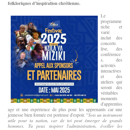
folkloriques d’inspiration chrétienne.
Le
programme
riche et
varié
inclut des
concerts
live, des
conférence
s, des
activités
interactives
et des
ateliers qui
seront des
véritables
moments
d'apprentiss
age et une expérience de plus pour les apprenants car une
jeunesse bien formée est porteuse d'espoir. "
Sois un instrument
utile pour ta nation, car de toi peut émerger de grands
hommes. Tu peux inspirer l'administration, éveiller les