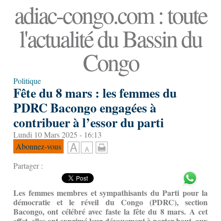
adiac-congo.com : toute
l'actualité du Bassin du
Congo
Politique
Fête du 8 mars : les femmes du
PDRC Bacongo engagées à
contribuer à l’essor du parti
Lundi 10 Mars 2025 - 16:13
Abonnez-vous
Partager :
Les femmes membres et sympathisants du Parti pour la
démocratie et le réveil du Congo (PDRC), section
Bacongo, ont célébré avec faste la fête du 8 mars. A cet
effet, elles ont exprimé leur dévouement à porter haut, aux