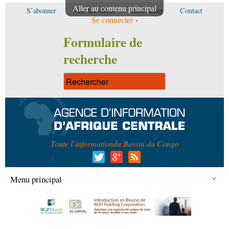
Aller au contenu principal
S’abonner
Voir les offres
Newsletter
Contact
Se connecter
Formulaire de
recherche
Toute l’information
du Bassin du Congo
Menu principal