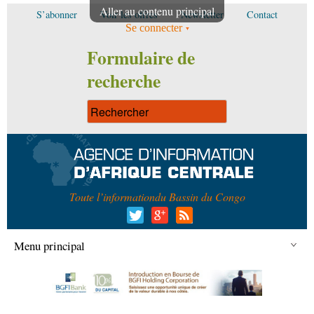
Aller au contenu principal
S’abonner
Voir les offres
Newsletter
Contact
Se connecter
Formulaire de
recherche
Toute l’information
du Bassin du Congo
Menu principal