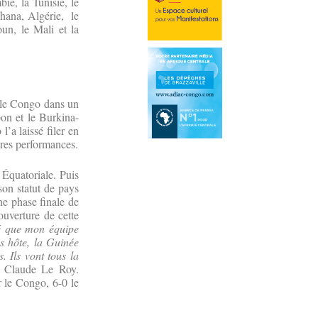
ie, la Tunisie, le
hana, Algérie, le
un, le Mali et la
é le Congo dans un
on et le Burkina-
’a laissé filer en
ures performances.
 Équatoriale. Puis
son statut de pays
ne phase finale de
uverture de cette
té que mon équipe
s hôte, la Guinée
 Ils vont tous la
é Claude Le Roy.
r le Congo, 6-0 le