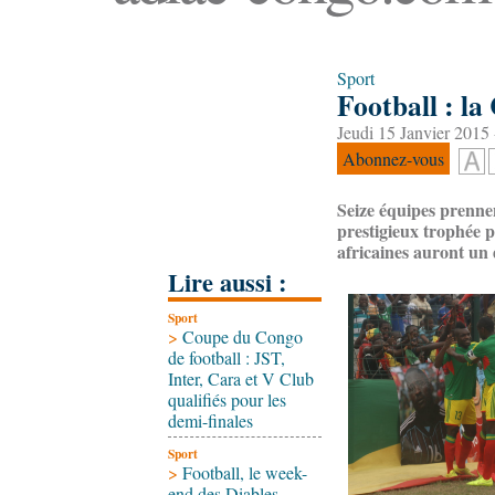
Sport
Football : la
Jeudi 15 Janvier 2015 
Abonnez-vous
Seize équipes prennent
prestigieux trophée p
africaines auront un 
Lire aussi :
Sport
>
Coupe du Congo
de football : JST,
Inter, Cara et V Club
qualifiés pour les
demi-finales
Sport
>
Football, le week-
end des Diables