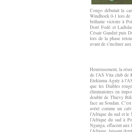
Congo débutait la cam
Windhoek 0-1 lors de la
brillante victoire à P
Doré Fodé et Ladisla
Césair Gandzé puis Dor
lors de la phase reto
avant de s’incliner aux
Heureusement, la réser
de l’AS Vita club de K
Etekiama Agaty à l’AS 
que les Diables roug
éliminatoires en impo
doublé de Thievy Bifo
face au Soudan. C’est 
avéré comme un calva
l’Afrique du sud et le
l’Afrique du sud à P
Nganga, effacent aux D
l’Afrique, laissant derr