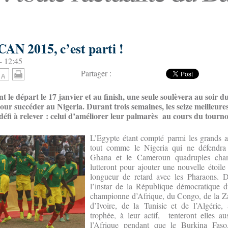
 CAN 2015, c’est parti !
- 12:45
Partager :
 le départ le 17 janvier et au finish, une seule soulèvera au soir du
our succéder au Nigeria. Durant trois semaines, les seize meilleure
défi à relever : celui d’améliorer leur palmarès au cours du tourno
L’Egypte étant compté parmi les grands a
tout comme le Nigeria qui ne défendra p
Ghana et le Cameroun quadruples cham
lutteront pour ajouter une nouvelle étoil
longueur de retard avec les Pharaons. D
l’instar de la République démocratique 
championne d’Afrique, du Congo, de la Z
d’Ivoire, de la Tunisie et de l’Algérie
trophée, à leur actif, tenteront elles au
l’Afrique pendant que le Burkina Fas