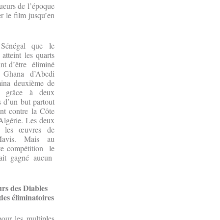
oueurs de l’époque
 le film jusqu’en
 Sénégal que le
atteint les quarts
ant d’être éliminé
 Ghana d’Abedi
rmina deuxième de
e grâce à deux
 d’un but partout
nt contre la Côte
’Algérie. Les deux
nt les œuvres de
Mavis. Mais au
te compétition le
ait gagné aucun
rs des Diables
des éliminatoires
our les multiples