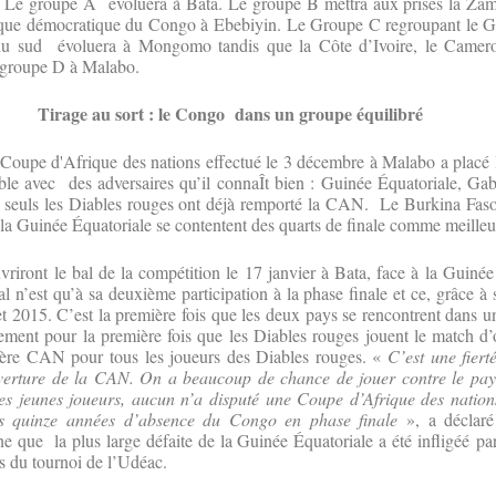
s. Le groupe A évoluera à Bata. Le groupe B mettra aux prises la Zamb
ique démocratique du Congo à Ebebiyin. Le Groupe C regroupant le G
 du sud évoluera à Mongomo tandis que la Côte d’Ivoire, le Camero
groupe D à Malabo.
Tirage au sort : le Congo dans un groupe équilibré
a Coupe d'Afrique des nations effectué le 3 décembre à Malabo a plac
le avec des adversaires qu’il connaÎt bien : Guinée Équatoriale, Gab
seuls les Diables rouges ont déjà remporté la CAN. Le Burkina Faso l
la Guinée Équatoriale se contentent des quarts de finale comme meille
riront le bal de la compétition le 17 janvier à Bata, face à la Guinée
l n’est qu’à sa deuxième participation à la phase finale et ce, grâce à 
t 2015. C’est la première fois que les deux pays se rencontrent dans u
ment pour la première fois que les Diables rouges jouent le match d’o
ière CAN pour tous les joueurs des Diables rouges. «
C’est une fier
uverture de la CAN. On a beaucoup de chance de jouer contre le pay
s jeunes joueurs, aucun n’a disputé une Coupe d’Afrique des nations.
ès quinze années d’absence du Congo en phase finale
», a déclar
ne que la plus large défaite de la Guinée Équatoriale a été infligéé pa
s du tournoi de l’Udéac.