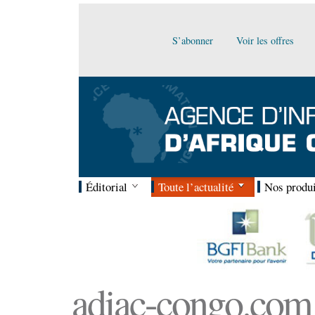
S’abonner
Voir les offres
Éditorial
Toute l’actualité
Nos produi
adiac-congo.com :