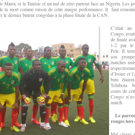
le Maroc et la Tunisie et un nul de zéro partout face au Nigeria. Les j
de la mort comme raison de cette maigre performance. Il faut remonter
le dernier buteur congolais à la phase finale de la CAN.
C’était au
Congo avait 
de finale av
1-2 par le
Pele. Il te
son group
matches nuls
respectiveme
d’Ivoire et l
buts étaie
Tchibota 
cours de cet
Congo n’av
match.
Le parcou
rouges lors 
Mal classé p