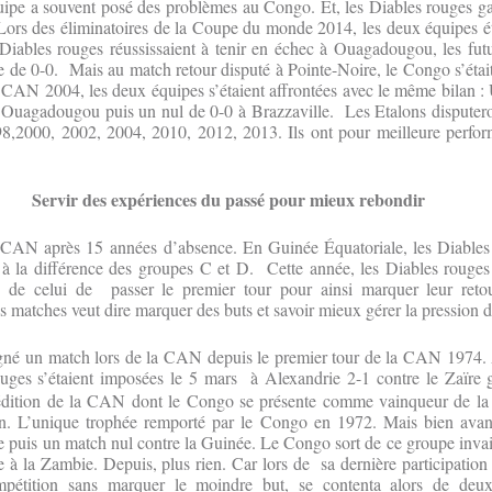
quipe a souvent posé des problèmes au Congo. Et, les Diables rouges 
Lors des éliminatoires de la Coupe du monde 2014, les deux équipes é
ables rouges réussissaient à tenir en échec à Ouagadougou, les futur
de 0-0. Mais au match retour disputé à Pointe-Noire, le Congo s’était
a CAN 2004, les deux équipes s’étaient affrontées avec le même bilan : 
à Ouagadougou puis un nul de 0-0 à Brazzaville. Les Etalons dispute
8,2000, 2002, 2004, 2010, 2012, 2013. Ils ont pour meilleure perfor
Servir des expériences du passé pour mieux rebondir
CAN après 15 années d’absence. En Guinée Équatoriale, les Diables 
 à la différence des groupes C et D. Cette année, les Diables rouge
é de celui de passer le premier tour pour ainsi marquer leur retou
s matches veut dire marquer des buts et savoir mieux gérer la pression
né un match lors de la CAN depuis le premier tour de la CAN 1974. 
rouges s’étaient imposées le 5 mars à Alexandrie 2-1 contre le Zaïre
dition de la CAN dont le Congo se présente comme vainqueur de la d
 L’unique trophée remporté par le Congo en 1972. Mais bien avant
ce puis un match nul contre la Guinée. Le Congo sort de ce groupe in
e à la Zambie. Depuis, plus rien. Car lors de sa dernière participatio
ompétition sans marquer le moindre but, se contenta alors de deux