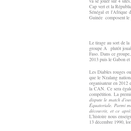
va se jouer sur 4 site
Cap vert et la Républ
Sénégal et l'Afrique
Guinée composent le 
Le tirage au sort de l
groupe A plutôt jouab
Faso. Dans ce groupe, 
2013 puis le Gabon et 
Les Diables rouges ouv
que le Nzalang nationa
organisateur en 2012 e
la CAN. Ce sera égale
compétition. La prem
dispute le match d’o
Équatoriale. Parmi me
découvrir, et ce apr
L’histoire nous enseig
13 décembre 1990, lor