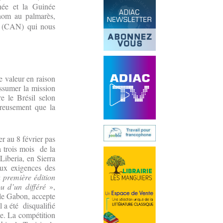
née et la Guinée
 nom au palmarès,
s (CAN) qui nous
e valeur en raison
assumer la mission
e le Brésil selon
ureusement que la
r au 8 février pas
 trois mois de la
Liberia, en Sierra
aux exigences des
 première édition
u d’un différé
»,
 le Gabon, accepte
 a été disqualifié
ie. La compétition