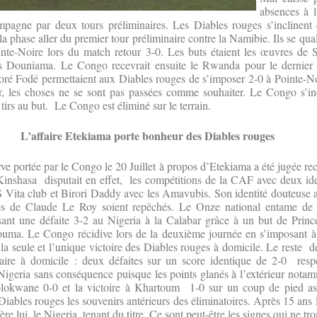
absences à l
pagne par deux tours préliminaires. Les Diables rouges s’inclinent 
 phase aller du premier tour préliminaire contre la Namibie. Ils se qual
ointe-Noire lors du match retour 3-0. Les buts étaient les œuvres de
s Douniama. Le Congo recevrait ensuite le Rwanda pour le dernier t
é Fodé permettaient aux Diables rouges de s’imposer 2-0 à Pointe-Noi
ur, les choses ne se sont pas passées comme souhaiter. Le Congo s’in
 tirs au but. Le Congo est éliminé sur le terrain.
L’affaire Etekiama porte bonheur des Diables rouges
ve portée par le Congo le 20 Juillet à propos d’Etekiama a été jugée re
inshasa disputait en effet, les compétitions de la CAF avec deux iden
Vita club et Birori Daddy avec les Amavubis. Son identité douteuse a f
es de Claude Le Roy soient repêchés. Le Onze national entame de b
sant une défaite 3-2 au Nigeria à la Calabar grâce à un but de Prin
uma. Le Congo récidive lors de la deuxième journée en s’imposant à
la seule et l’unique victoire des Diables rouges à domicile. Le reste de
ire à domicile : deux défaites sur un score identique de 2-0 resp
 Nigeria sans conséquence puisque les points glanés à l’extérieur notam
olokwane 0-0 et la victoire à Khartoum 1-0 sur un coup de pied as
iables rouges les souvenirs antérieurs des éliminatoires. Après 15 ans
ière lui, le Nigeria, tenant du titre. Ce sont peut-être les signes qui ne t