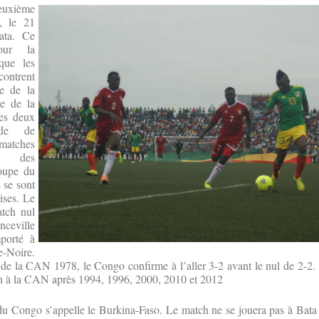
euxième
, le 21
ata. Ce
our la
que les
ontrent
e de la
e de la
les deux
ude de
 matches
s des
Coupe du
 se sont
ises. Le
tch nul
nceville
mporté à
-Noire.
s de la CAN 1978, le Congo confirme à l’aller 3-2 avant le nul de 2-2
ion à la CAN après 1994, 1996, 2000, 2010 et 2012
 du Congo s’appelle le Burkina-Faso. Le match ne se jouera pas à Bata