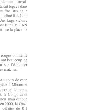
gardent un mauvais
taient logées dans
s finalistes de la
 incliné 0-1. Lors
Une large victoire
ront leur 10e CAN
mance la place de
rouges ont hérité
s ont beaucoup de
r sur l’échiquier
 des matches.
Au cours de cette
 grâce à Mbono et
errière édition à
, le Congo avait
vaincu mais échoue
n en 2000, le Onze
 défaites de 0-1