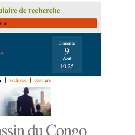
laire de recherche
Dimanche
n
9
go
Août
10:25
a
Archives
Dossiers
Bassin du Congo