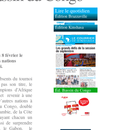
Lire le quotidien
Édition Brazzaville
Édition Kinshasa
 8 février le
s nations
i.
bsents du tournoi
as son titre, le
pions d’Afrique
Éd. Bassin du Congo
e et revenir à une
’autres nations à
du Congo, double
ambie, de la Côte
, ayant chacun un
ssi de surprendre
o, le Gabon, le