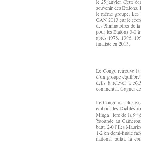
le 25 janvier. Cette é
souvenir des Etalons. 
le même groupe. Les Di
CAN 2013 sur le score 
des éliminatoires de l
pour les Etalons 3-0 
après 1978, 1996, 199
finaliste en 2013.
Le Congo retrouve la 
d’un groupe équilibré
défis à relever à côt
continental. Gagner de
Le Congo n’a plus gag
édition, les Diables 
e
Minga lors de la 9
é
Yaoundé au Cameroun.
battu 2-0 l’Iles Mauri
1-2 en demi-finale fac
national quitta la c