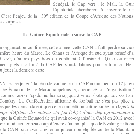
Sénégal, le Cap vert , le Mali, la Gui
Equatoriale chercheront à inscrire leur
e
. C’est l’enjeu de la 30
édition de la Coupe d’Afrique des Nation
es surprises.
La Guinée Equatoriale a sauvé la CAF
 organisation confirmée, cette année, cette CAN a failli perdre sa vrai
ernière heure du Maroc. Le Ghana et l’Afrique du sud ayant refusé d’
 levé, d’autres pays hors du continent à l’instar du Qatar ou encor
aient prêts à offrir à la CAF leurs installations pour le tournoi. He
 jouer la dernière carte.
AN va se jouer à la période voulue par la CAF notamment du 17 janvie
ée Équatoriale. Le Maroc rappelons-le, a renoncé à l’organisation à
comme raison l’épidémie hémorragique à virus Ebola qui sévissait au 
onakry. La Confédération africaine de football ne s’est pas pliée 
lesquelles demandaient que cette compétition soit reportée. «
Depuis la
upe d’Afrique des nations n’a fait l’objet d’une déprogrammation o
 que la Guinée Équatoriale qui avait co-organisé la CAN en 2012 avec
oix a fait couler beaucoup d’encre d’autant plus que le Nzalang national
de la CAN pour avoir aligner un joueur non éligible contre la Mauritan