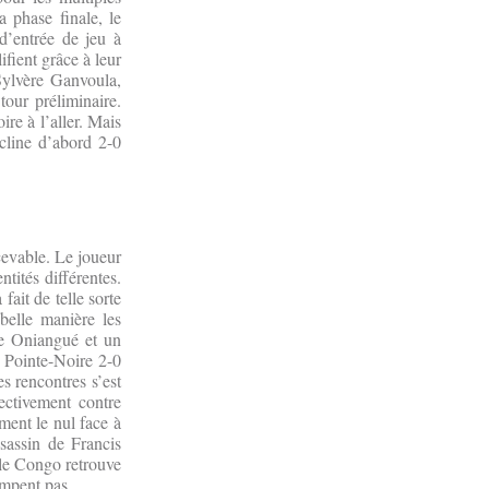
a phase finale, le
d’entrée de jeu à
ifient grâce à leur
 Sylvère Ganvoula,
our préliminaire.
re à l’aller. Mais
cline d’abord 2-0
cevable. Le joueur
tités différentes.
ait de telle sorte
elle manière les
ce Oniangué et un
 Pointe-Noire 2-0
s rencontres s’est
ectivement contre
ment le nul face à
sassin de Francis
 le Congo retrouve
rompent pas.