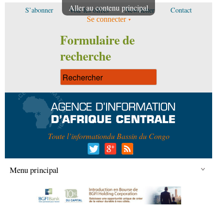
Aller au contenu principal
S’abonner
Voir les offres
Newsletter
Contact
Se connecter
Formulaire de
recherche
Toute l’information
du Bassin du Congo
Menu principal