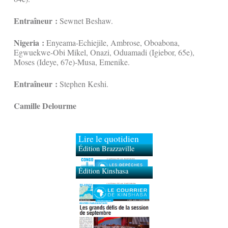
Entraîneur :
Sewnet Beshaw.
Nigeria :
Enyeama-Echiejile, Ambrose, Oboabona,
Egwuekwe-Obi Mikel, Onazi, Oduamadi (Igiebor, 65e),
Moses (Ideye, 67e)-Musa, Emenike.
Entraîneur :
Stephen Keshi.
Camille Delourme
Lire le quotidien
Édition Brazzaville
Édition Kinshasa