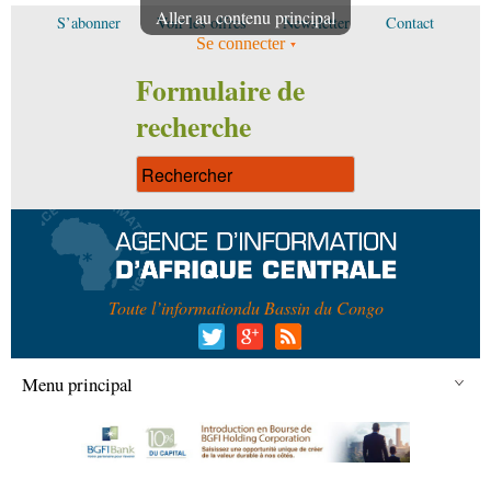
Aller au contenu principal
S’abonner
Voir les offres
Newsletter
Contact
Se connecter
Formulaire de
recherche
Toute l’information
du Bassin du Congo
Menu principal