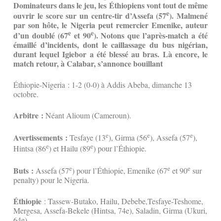
Dominateurs dans le jeu, les Éthiopiens vont tout de même
e
ouvrir le score sur un centre-tir d’Assefa (57
). Malmené
par son hôte, le Nigeria peut remercier Emenike, auteur
e
e
d’un doublé (67
et 90
). Notons que l’après-match a été
émaillé d’incidents, dont le caillassage du bus nigérian,
durant lequel Igiebor a été blessé au bras. Là encore, le
match retour, à Calabar, s’annonce bouillant
Éthiopie-Nigeria : 1-2 (0-0) à Addis Abeba, dimanche 13
octobre.
Arbitre :
Néant Alioum (Cameroun).
e
e
e
Avertissements :
Tesfaye (13
), Girma (56
), Assefa (57
),
e
e
Hintsa (86
) et Hailu (89
) pour l’Éthiopie.
e
e
e
Buts :
Assefa (57
) pour l’Éthiopie, Emenike (67
et 90
sur
penalty) pour le Nigeria.
Éthiopie
: Tassew-Butako, Hailu, Debebe,Tesfaye-Teshome,
Mergesa, Assefa-Bekele (Hintsa, 74e), Saladin, Girma (Ukuri,
64e).