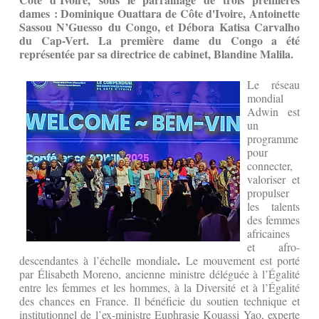
dames : Dominique Ouattara de Côte d'Ivoire, Antoinette
Sassou N’Guesso du Congo, et Débora Katisa Carvalho
du Cap-Vert. La première dame du Congo a été
représentée par sa directrice de cabinet, Blandine Malila.
Le réseau
mondial
Adwin est
un
programme
pour
connecter,
valoriser et
propulser
les talents
des femmes
africaines
et afro-
.
descendantes à l’échelle mondiale
Le mouvement est porté
par Élisabeth Moreno, ancienne ministre déléguée à l’Égalité
entre les femmes et les hommes, à la Diversité et à l’Égalité
des chances en France. Il bénéficie du soutien technique et
institutionnel de l’ex-ministre Euphrasie Kouassi Yao, experte