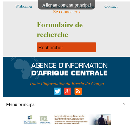
Aller au contenu principal
S’abonner
Voir les offres
Newsletter
Contact
Se connecter
Formulaire de
recherche
Toute l’information
du Bassin du Congo
Menu principal