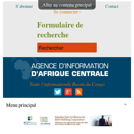
Aller au contenu principal
S’abonner
Voir les offres
Newsletter
Contact
Se connecter
Formulaire de
recherche
Toute l’information
du Bassin du Congo
Menu principal