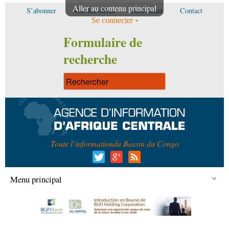
Aller au contenu principal
S’abonner
Voir les offres
Newsletter
Contact
Se connecter
Formulaire de
recherche
Toute l’information
du Bassin du Congo
Menu principal