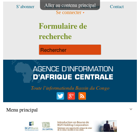
Aller au contenu principal
S’abonner
Voir les offres
Newsletter
Contact
Se connecter
Formulaire de
recherche
Toute l’information
du Bassin du Congo
Menu principal