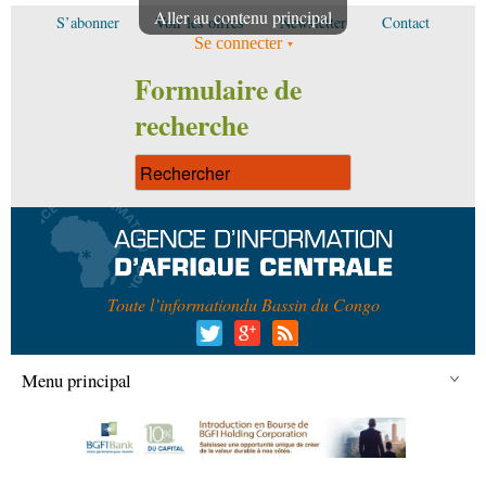
Aller au contenu principal
S’abonner
Voir les offres
Newsletter
Contact
Se connecter
Formulaire de
recherche
Toute l’information
du Bassin du Congo
Menu principal