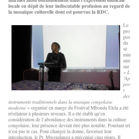
locale en dépit de leur indiscutable profusion au regard de
la mosaïque culturelle dont est pourvue la RDC.
Le
pro
pos
du
sé
min
aire
sur
« L
’Ap
por
t
des
instruments traditionnels dans la musique congolaise
moderne »
organisé en marge du Festival Mbonda Elela a été
révélateur à plusieurs niveaux. Il a été établi qu’en
considération de l’abondance des instruments dans la culture
congolaise, leur présence devrait être plus notable. Pourtant tel
n’est pas le cas. Pour changer la donne, favoriser leur
introduction, le Pr. Mwendanga a préconisé cinq pistes. Il