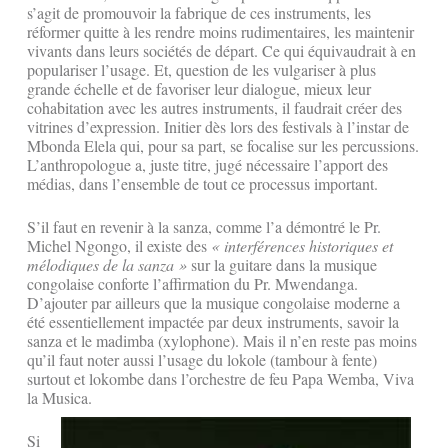
s’agit de promouvoir la fabrique de ces instruments, les
réformer quitte à les rendre moins rudimentaires, les maintenir
vivants dans leurs sociétés de départ. Ce qui équivaudrait à en
populariser l’usage. Et, question de les vulgariser à plus
grande échelle et de favoriser leur dialogue, mieux leur
cohabitation avec les autres instruments, il faudrait créer des
vitrines d’expression. Initier dès lors des festivals à l’instar de
Mbonda Elela qui, pour sa part, se focalise sur les percussions.
L’anthropologue a, juste titre, jugé nécessaire l’apport des
médias, dans l’ensemble de tout ce processus important.
S’il faut en revenir à la sanza, comme l’a démontré le Pr.
Michel Ngongo, il existe des
« interférences historiques et
mélodiques de la sanza »
sur la guitare dans la musique
congolaise conforte l’affirmation du Pr. Mwendanga.
D’ajouter par ailleurs que la musique congolaise moderne a
été essentiellement impactée par deux instruments, savoir la
sanza et le madimba (xylophone). Mais il n’en reste pas moins
qu’il faut noter aussi l’usage du lokole (tambour à fente)
surtout et lokombe dans l’orchestre de feu Papa Wemba, Viva
la Musica.
Si