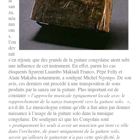
la
san
za,
néa
nm
oin
s,
l’on
dev
rait
s’en réjouir, que des grands de la guitare congolaise aient subi
une influence de cet instrument. En effet, parmi les cas
éloquents figurent Luambo Makiadi Franco, Pépé Felly et
Alain Makaba notamment, a souligné Michel Ngongo. De son
avis, ces derniers ont procédé à une transposition de sons
produits par la sanza sur la guitare. Plus important est de
constater
« l’approche musicale typiquement locale avec le
rapprochement de la sanza transporté vers la guitare solo. »
,
a-t-il dit. Le musicologue estime qu’elle a fini ainsi par donner
naissance à l’usage de la guitare solo dans la musique
congolaise. De souligner ici que les Congolais sont
« pratiquement les seuls à avoir un musicien
qui
tient ce rôle
dans l’orchestre, de jouer uniquement de la guitare solo,
savoir qu’ailleurs le guitariste n’a pas cette spécificité, le