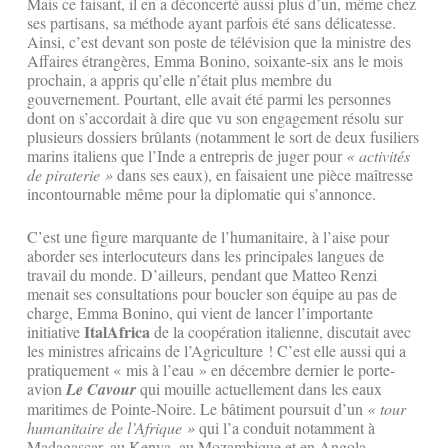
Mais ce faisant, il en a déconcerté aussi plus d’un, même chez
ses partisans, sa méthode ayant parfois été sans délicatesse.
Ainsi, c’est devant son poste de télévision que la ministre des
Affaires étrangères, Emma Bonino, soixante-six ans le mois
prochain, a appris qu’elle n’était plus membre du
gouvernement. Pourtant, elle avait été parmi les personnes
dont on s’accordait à dire que vu son engagement résolu sur
plusieurs dossiers brûlants (notamment le sort de deux fusiliers
marins italiens que l’Inde a entrepris de juger pour
« activités
de piraterie »
dans ses eaux), en faisaient une pièce maîtresse
incontournable même pour la diplomatie qui s’annonce.
C’est une figure marquante de l’humanitaire, à l’aise pour
aborder ses interlocuteurs dans les principales langues de
travail du monde. D’ailleurs, pendant que Matteo Renzi
menait ses consultations pour boucler son équipe au pas de
charge, Emma Bonino, qui vient de lancer l’importante
ItalAfrica
initiative
de la coopération italienne, discutait avec
les ministres africains de l’Agriculture ! C’est elle aussi qui a
pratiquement « mis à l’eau » en décembre dernier le porte-
avion
Le Cavour
qui mouille actuellement dans les eaux
maritimes de Pointe-Noire. Le bâtiment poursuit d’un
«
tour
humanitaire de l’Afrique
»
qui l’a conduit notamment à
Madagascar, au Kenya, au Mozambique et en Angola.