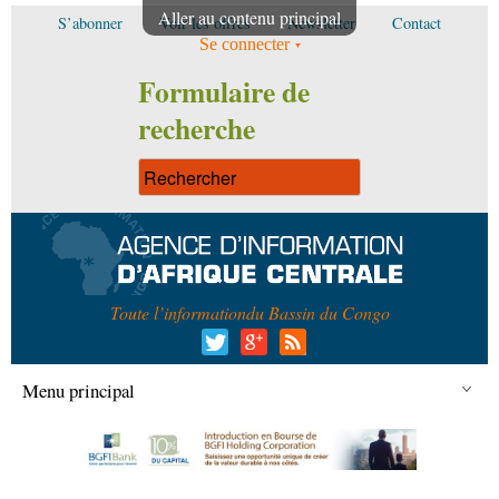
Aller au contenu principal
S’abonner
Voir les offres
Newsletter
Contact
Se connecter
Formulaire de
recherche
Toute l’information
du Bassin du Congo
Menu principal