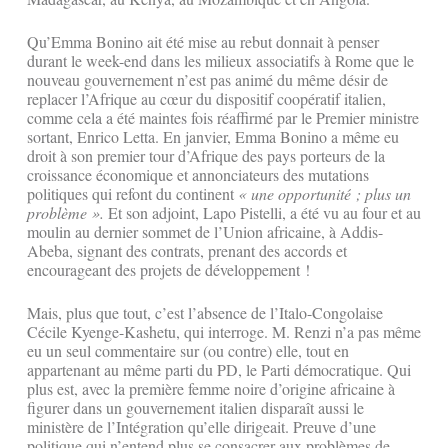
Qu’Emma Bonino ait été mise au rebut donnait à penser
durant le week-end dans les milieux associatifs à Rome que le
nouveau gouvernement n’est pas animé du même désir de
replacer l’Afrique au cœur du dispositif coopératif italien,
comme cela a été maintes fois réaffirmé par le Premier ministre
sortant, Enrico Letta. En janvier, Emma Bonino a même eu
droit à son premier tour d’Afrique des pays porteurs de la
croissance économique et annonciateurs des mutations
politiques qui refont du continent
«
une opportunité ; plus un
problème
».
Et son adjoint, Lapo Pistelli, a été vu au four et au
moulin au dernier sommet de l’Union africaine, à Addis-
Abeba, signant des contrats, prenant des accords et
encourageant des projets de développement !
Mais, plus que tout, c’est l’absence de l’Italo-Congolaise
Cécile Kyenge-Kashetu, qui interroge. M. Renzi n’a pas même
eu un seul commentaire sur (ou contre) elle, tout en
appartenant au même parti du PD, le Parti démocratique. Qui
plus est, avec la première femme noire d’origine africaine à
figurer dans un gouvernement italien disparaît aussi le
ministère de l’Intégration qu’elle dirigeait. Preuve d’une
politique qui n’entend plus se consacrer aux problèmes de