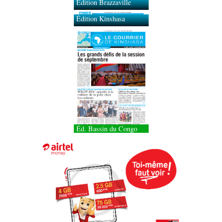
Édition Brazzaville
Édition Kinshasa
Éd. Bassin du Congo