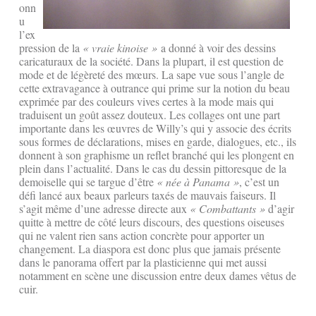
onn
u
l’ex
pression de la
« vraie kinoise »
a donné à voir des dessins
caricaturaux de la société. Dans la plupart, il est question de
mode et de légèreté des mœurs. La sape vue sous l’angle de
cette extravagance à outrance qui prime sur la notion du beau
exprimée par des couleurs vives certes à la mode mais qui
traduisent un goût assez douteux. Les collages ont une part
importante dans les œuvres de Willy’s qui y associe des écrits
sous formes de déclarations, mises en garde, dialogues, etc., ils
donnent à son graphisme un reflet branché qui les plongent en
plein dans l’actualité. Dans le cas du dessin pittoresque de la
demoiselle qui se targue d’être
« née à Panama »
, c’est un
défi lancé aux beaux parleurs taxés de mauvais faiseurs. Il
s’agit même d’une adresse directe aux
« Combattants »
d’agir
quitte à mettre de côté leurs discours, des questions oiseuses
qui ne valent rien sans action concrète pour apporter un
changement. La diaspora est donc plus que jamais présente
dans le panorama offert par la plasticienne qui met aussi
notamment en scène une discussion entre deux dames vêtus de
cuir.