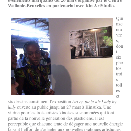
Wallonie-Bruxelles en partenariat avec Kin ArtStudio.
Qui
nze
œu
vre
s,
don
t
six
pho
tos,
troi
s
toil
es
et
six dessins constituent l’exposition
Art en plein air Lady by
lady
ouverte au public jusqu’au 27 mars à Kinsuka. Une
vitrine pour les trois artistes kinoises susnommées qui font
partie de la nouvelle génération des plasticiens. Il est
perceptible que chacune tente de dégager une nouvelle énergie
faisant l’effort de s’adapter aux nouvelles pratiques artistiques.