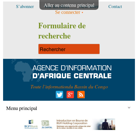
Aller au contenu principal
S’abonner
Voir les offres
Newsletter
Contact
Se connecter
Formulaire de
recherche
Toute l’information
du Bassin du Congo
Menu principal