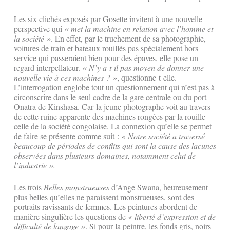
Les six clichés exposés par Gosette invitent à une nouvelle
perspective qui
« met la machine en relation avec l’homme et
la société »
. En effet, par le truchement de sa photographie,
voitures de train et bateaux rouillés pas spécialement hors
service qui passeraient bien pour des épaves, elle pose un
regard interpellateur.
« N’y a-t-il pas moyen de donner une
nouvelle vie à ces machines ? »
, questionne-t-elle.
L’interrogation englobe tout un questionnement qui n’est pas à
circonscrire dans le seul cadre de la gare centrale ou du port
Onatra de Kinshasa. Car la jeune photographe voit au travers
de cette ruine apparente des machines rongées par la rouille
celle de la société congolaise. La connexion qu’elle se permet
de faire se présente comme suit :
« Notre société a traversé
beaucoup de périodes de conflits qui sont la cause des lacunes
observées dans plusieurs domaines, notamment celui de
l’industrie ».
Les trois
Belles monstrueuses
d’Ange Swana, heureusement
plus belles qu’elles ne paraissent monstrueuses, sont des
portraits ravissants de femmes. Les peintures abordent de
manière singulière les questions de
« liberté d’expression et de
difficulté de langage »
. Si pour la peintre, les fonds gris, noirs