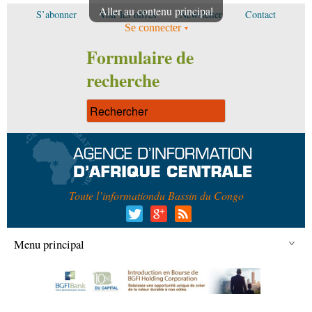
Aller au contenu principal
S’abonner
Voir les offres
Newsletter
Contact
Se connecter
Formulaire de
recherche
Toute l’information
du Bassin du Congo
Menu principal