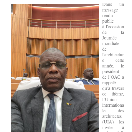
Dans un
message
rendu
public
à l'occasion
de la
Journée
mondiale
de
l'architectur
e cette
année, le
président
de l’OAC a
rappelé
qu’à travers
ce thème,
l’Union
internationa
le des
architectes
(UIA) les
invite à