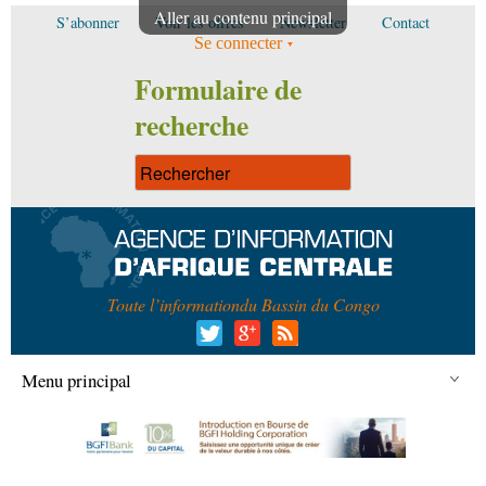
Aller au contenu principal
S’abonner
Voir les offres
Newsletter
Contact
Se connecter
Formulaire de
recherche
Toute l’information
du Bassin du Congo
Menu principal