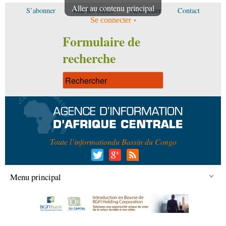
Aller au contenu principal
S’abonner
Voir les offres
Newsletter
Contact
Se connecter
Formulaire de
recherche
Toute l’information
du Bassin du Congo
Menu principal