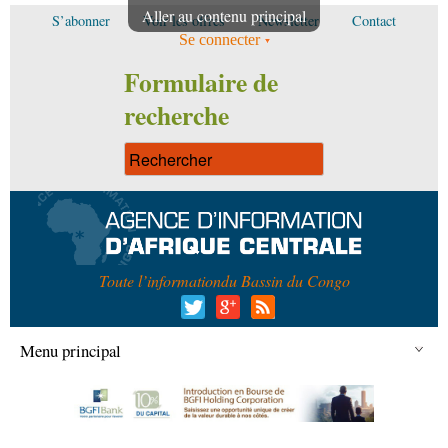
Aller au contenu principal
S’abonner
Voir les offres
Newsletter
Contact
Se connecter
Formulaire de
recherche
Toute l’information
du Bassin du Congo
Menu principal