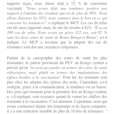
rapports reçus, nous étions déjà à 72 % de couverture
vaccinale.
''Nous avons déjà une tendance positive par
rapport à l'atteinte des résultats qui est de plus de 98%. Nous
allons dépasser les 95%, nous sommes dans le bon en ce qui
concerne les tendances''
, a expliqué le MCP. Les cas de refus
ont été aussi rapportés mais, ils ont été résolus à 82%.
''Il ya eu
398 cas de refus. Nous avons pu gérer 322 cas, soit 82 %
sans les deux zones de santé de Boma Bungu et Boma'',
a-t-il
indiqué. Le MCP a reconnu que la plupart des cas de
résistance sont dus aux croyances religieuses.
Parlant de la cartographie des zones de santé les plus
résistantes, le patron provincial du PEV au Kongo central a
précisé qu'on
''ne peut pas parler en termes des aires de santé
réfractaires, mais plutôt en termes des implantations des
églises hostiles à la vaccination''.
Pour lui, les résistants sont
plus chez les adeptes des églises des noirs. Cependant, a-t-il
souligné, grâce à la communication, la tendance est en baisse.
Des gens qui viennent pour la première fois au Kongo central,
a- t-il expliqué, sont écoeurés quand ils voient les chiffres des
résistants à la vaccination. C'est alarmant. Cependant, nous qui
avons commencé depuis très longtemps et de façon comparée,
il y a une réduction sensible de plus de 10 fois de résistance.
''