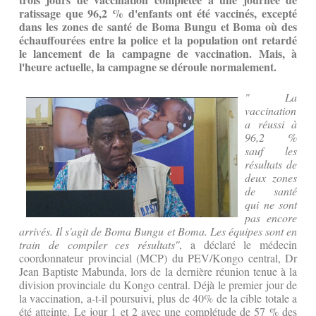
ratissage que 96,2 % d'enfants ont été vaccinés, excepté
dans les zones de santé de Boma Bungu et Boma où des
échauffourées entre la police et la population ont retardé
le lancement de la campagne de vaccination. Mais, à
l'heure actuelle, la campagne se déroule normalement.
" La
vaccination
a réussi à
96,2 %
sauf les
résultats de
deux zones
de santé
qui ne sont
pas encore
arrivés. Il s'agit de Boma Bungu et Boma. Les équipes sont en
train de compiler ces résultats''
, a déclaré le médecin
coordonnateur provincial (MCP) du PEV/Kongo central, Dr
Jean Baptiste Mabunda, lors de la dernière réunion tenue à la
division provinciale du Kongo central. Déjà le premier jour de
la vaccination, a-t-il poursuivi, plus de 40% de la cible totale a
été atteinte. Le jour 1 et 2 avec une complétude de 57 % des