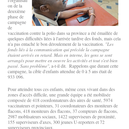
l'organisati
on de la
deuxième
phase de
campagne
de
vaccination contre la polio dans sa province a été émaillée de
quelques difficultés liées à l'arrivée tardive des fonds, mais cela
n'a pas entaché le bon déroulement de la vaccination.
"Les
fonds liés à la communication qui précède la campagne
étaient arrivés en retard. Mais en interne, les gens se sont
arrangés pour mettre en oeuvre les activités et tout s'est bien
passé. Sans problème''
, a-t-il dit. Rappelons que durant cette
campagne, la cible d'enfants attendue de 0 à 5 ans était de
933 096.
Pour atteindre tous ces enfants, même ceux vivant dans des
zones d'accès difficile, une grande équipe a été mobilisée
composée de 418 coordonnateurs des aires de santé, 5974
vaccinateurs et pointeurs, 31 coordonateurs des moniteurs de
flacons, 418 moniteurs des flacons, 37 compteurs de flacons,
2987 moblisateurs sociaux, 1422 superviseurs de proximité,
155 superviseurs d'axes, 300 jeunes U-reporters et 72
superviseurs provinciaux.