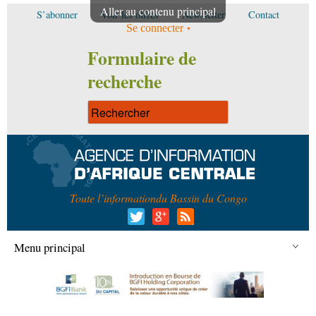
Aller au contenu principal
S’abonner
Voir les offres
Newsletter
Contact
Se connecter
Formulaire de
recherche
Toute l’information
du Bassin du Congo
Menu principal