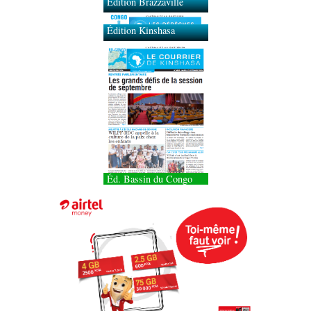
Édition Brazzaville
Édition Kinshasa
Éd. Bassin du Congo