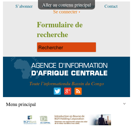
Aller au contenu principal
S’abonner
Voir les offres
Newsletter
Contact
Se connecter
Formulaire de
recherche
Toute l’information
du Bassin du Congo
Menu principal