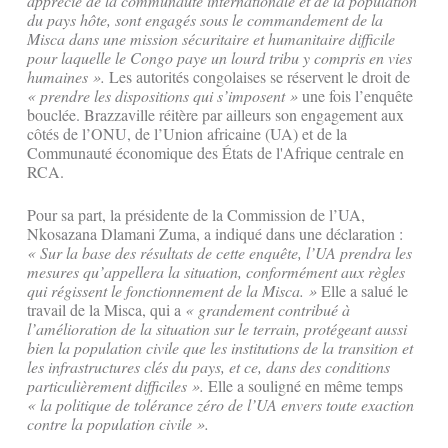
apprécié de la communauté internationale et de la population
du pays hôte, sont engagés sous le commandement de la
Misca dans une mission sécuritaire et humanitaire difficile
pour laquelle le Congo paye un lourd tribu y compris en vies
humaines ».
Les autorités congolaises se réservent le droit de
« prendre les dispositions qui s’imposent »
une fois l’enquête
bouclée. Brazzaville réitère par ailleurs son engagement aux
côtés de l’ONU, de l’Union africaine (UA) et de la
Communauté économique des États de l'Afrique centrale en
RCA.
Pour sa part, la présidente de la Commission de l’UA,
Nkosazana Dlamani Zuma, a indiqué dans une déclaration :
« Sur la base des résultats de cette enquête, l’UA prendra les
mesures qu’appellera la situation, conformément aux règles
qui régissent le fonctionnement de la Misca. »
Elle a salué le
travail de la Misca, qui a
« grandement contribué à
l’amélioration de la situation sur le terrain, protégeant aussi
bien la population civile que les institutions de la transition et
les infrastructures clés du pays, et ce, dans des conditions
particulièrement difficiles ».
Elle a souligné en même temps
« la politique de tolérance zéro de l’UA envers toute exaction
contre la population civile ».