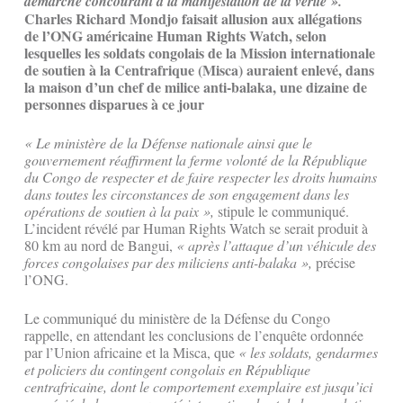
démarche concourant à la manifestation de la vérité ».
Charles Richard Mondjo faisait allusion aux allégations
de l’ONG américaine Human Rights Watch, selon
lesquelles les soldats congolais de la Mission internationale
de soutien à la Centrafrique (Misca) auraient enlevé, dans
la maison d’un chef de milice anti-balaka, une dizaine de
personnes disparues à ce jour
« Le ministère de la Défense nationale ainsi que le
gouvernement réaffirment la ferme volonté de la République
du Congo de respecter et de faire respecter les droits humains
dans toutes les circonstances de son engagement dans les
opérations de soutien à la paix »,
stipule le communiqué.
L’incident révélé par Human Rights Watch se serait produit à
80 km au nord de Bangui,
« après l’attaque d’un véhicule des
forces congolaises par des miliciens anti-balaka »,
précise
l’ONG.
Le communiqué du ministère de la Défense du Congo
rappelle, en attendant les conclusions de l’enquête ordonnée
par l’Union africaine et la Misca, que
« les soldats, gendarmes
et policiers du contingent congolais en République
centrafricaine, dont le comportement exemplaire est jusqu’ici