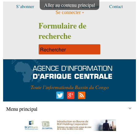
Aller au contenu principal
S’abonner
Voir les offres
Newsletter
Contact
Se connecter
Formulaire de
recherche
Toute l’information
du Bassin du Congo
Menu principal