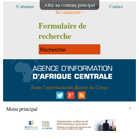
Aller au contenu principal
S’abonner
Voir les offres
Newsletter
Contact
Se connecter
Formulaire de
recherche
Toute l’information
du Bassin du Congo
Menu principal