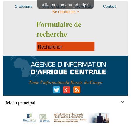
Aller au contenu principal
S’abonner
Voir les offres
Newsletter
Contact
Se connecter
Formulaire de
recherche
Toute l’information
du Bassin du Congo
Menu principal