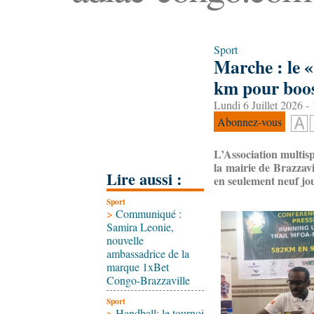
Sport
Marche : le «
km pour boos
Lundi 6 Juillet 2026 -
Abonnez-vous
L’Association multisp
la mairie de Brazzavi
Lire aussi :
en seulement neuf jou
Sport
>
Communiqué :
Samira Leonie,
nouvelle
ambassadrice de la
marque 1xBet
Congo-Brazzaville
Sport
>
Handball: le tournoi