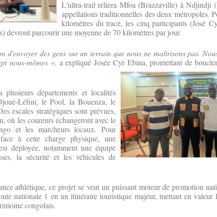
L'ultra-trail reliera Mfoa (Brazzaville) à Ndjindji 
appellations traditionnelles des deux métropoles. P
kilomètres du tracé, les cinq participants (José C
és) devront parcourir une moyenne de 70 kilomètres par jour.
ion d'envoyer des gens sur un terrain que nous ne maîtrisons pas. No
cept nous-mêmes
», a expliqué Josée Cyr Ebina,
promettant de boucler t
a plusieurs départements et localités
Djoué-Léfini, le Pool, la Bouenza, le
Des escales stratégiques sont prévues,
 où les coureurs échangeront avec le
ngo et les marcheurs locaux. Pour
s face à cette charge physique, une
e est déployée, notamment une équipe
ses, la sécurité et les véhicules de
nce athlétique, ce projet se veut un puissant moteur de promotion nat
oute nationale 1 en un itinéraire touristique majeur, mettant en valeur l
atrimoine congolais.