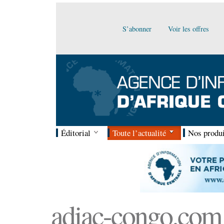
S’abonner
Voir les offres
Éditorial
Toute l’actualité
Nos produi
adiac-congo.com :