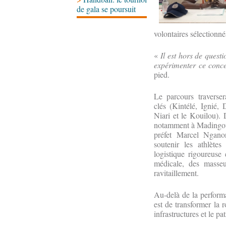
de gala se poursuit
volontaires sélectionn
«
Il est hors de quest
expérimenter ce con
pied.
Le parcours traverser
clés (Kintélé, Ignié, 
Niari et le Kouilou). 
notamment à Madingou,
préfet Marcel Ngano
soutenir les athlète
logistique rigoureus
médicale, des masseu
ravitaillement.
Au-delà de la performa
est de transformer la r
infrastructures et le p