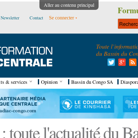
Aller au contenu principal
Formu
Newsletter
Contact
Se connecter
Toute l’informati
du Bassin du Co
ts & services
Opinion
Bassin du Congo SA
Diaspor
 toute l'actualité du 