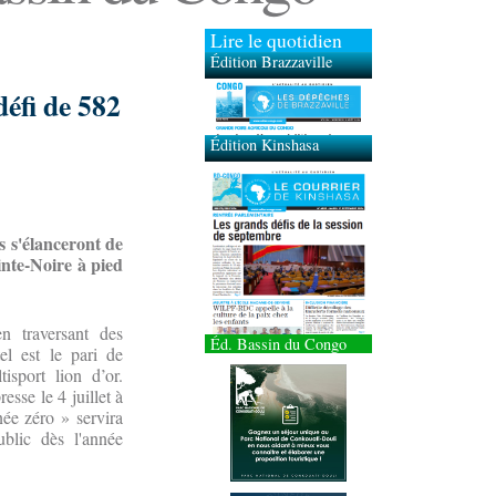
Lire le quotidien
Édition Brazzaville
Édition Kinshasa
défi de 582
s s'élanceront de
inte-Noire à pied
n traversant des
Éd. Bassin du Congo
el est le pari de
isport lion d’or.
esse le 4 juillet à
née zéro » servira
blic dès l'année