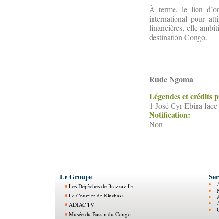
À terme, le lion d’or
international pour att
financières, elle ambi
destination Congo.
Rude Ngoma
Légendes et crédits 
1-José Cyr Ebina face 
Notification:
Non
Le Groupe
Ser
Les Dépêches de Brazzaville
N
Le Courrier de Kinshasa
ADIAC TV
O
Musée du Bassin du Congo