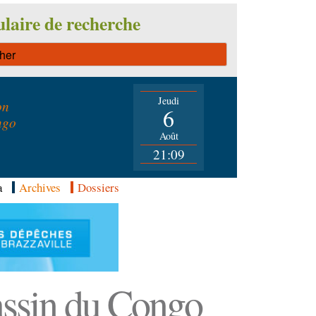
laire de recherche
Jeudi
on
6
ngo
Août
21:09
a
Archives
Dossiers
Bassin du Congo