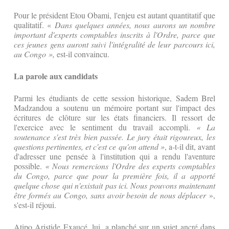
Pour le président Etou Obami, l'enjeu est autant quantitatif que
qualitatif. «
Dans quelques années, nous aurons un nombre
important d'experts comptables inscrits à l'Ordre, parce que
ces jeunes gens auront suivi l'intégralité de leur parcours ici,
au Congo »,
est-il convaincu.
La parole aux candidats
Parmi les étudiants de cette session historique, Sadem Brel
Madzandou a soutenu un mémoire portant sur l'impact des
écritures de clôture sur les états financiers. Il ressort de
l'exercice avec le sentiment du travail accompli.
« La
soutenance s'est très bien passée. Le jury était rigoureux, les
questions pertinentes, et c'est ce qu'on attend »
, a-t-il dit, avant
d'adresser une pensée à l'institution qui a rendu l'aventure
possible.
« Nous remercions l'Ordre des experts comptables
du Congo, parce que pour la première fois, il a apporté
quelque chose qui n'existait pas ici. Nous pouvons maintenant
être formés au Congo, sans avoir besoin de nous déplacer
»,
s'est-il réjoui.
Atipo Aristide Exaucé, lui, a planché sur un sujet ancré dans