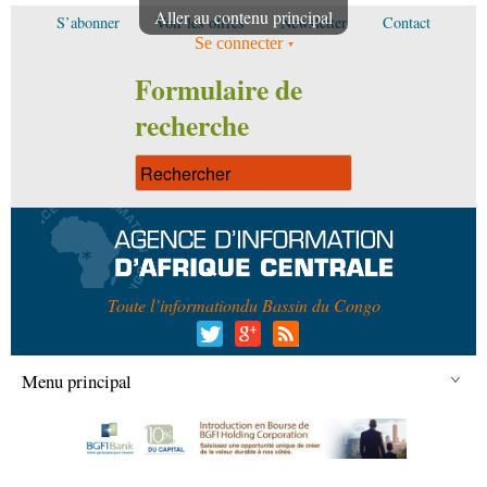
Aller au contenu principal
S’abonner
Voir les offres
Newsletter
Contact
Se connecter
Formulaire de
recherche
Toute l’information
du Bassin du Congo
Menu principal