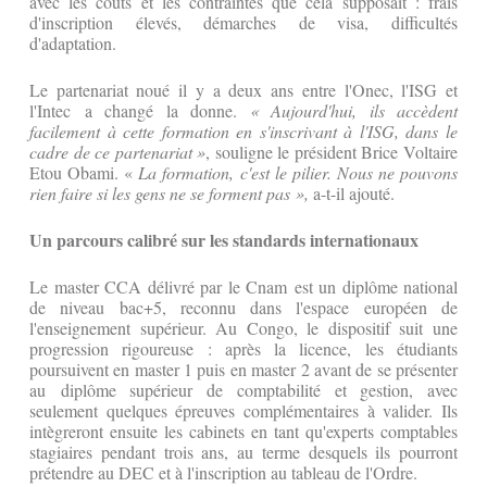
avec les coûts et les contraintes que cela supposait : frais
d'inscription élevés, démarches de visa, difficultés
d'adaptation.
Le partenariat noué il y a deux ans entre l'Onec, l'ISG et
l'Intec a changé la donne.
« Aujourd'hui, ils accèdent
facilement à cette formation en s'inscrivant à l'ISG, dans le
cadre de ce partenariat »
, souligne le président Brice Voltaire
Etou Obami. «
La formation, c'est le pilier. Nous ne pouvons
rien faire si les gens ne se forment pas »,
a-t-il ajouté.
Un parcours calibré sur les standards internationaux
Le master CCA délivré par le Cnam est un diplôme national
de niveau bac+5, reconnu dans l'espace européen de
l'enseignement supérieur. Au Congo, le dispositif suit une
progression rigoureuse : après la licence, les étudiants
poursuivent en master 1 puis en master 2 avant de se présenter
au diplôme supérieur de comptabilité et gestion, avec
seulement quelques épreuves complémentaires à valider. Ils
intègreront ensuite les cabinets en tant qu'experts comptables
stagiaires pendant trois ans, au terme desquels ils pourront
prétendre au DEC et à l'inscription au tableau de l'Ordre.