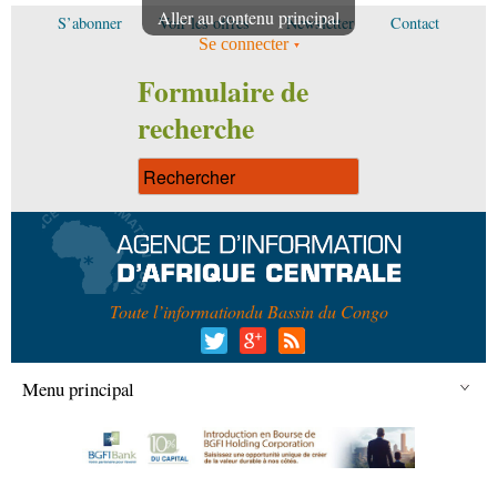
Aller au contenu principal
S’abonner
Voir les offres
Newsletter
Contact
Se connecter
Formulaire de
recherche
Toute l’information
du Bassin du Congo
Menu principal