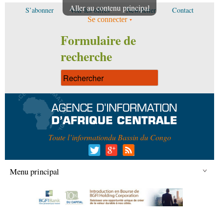
Aller au contenu principal
S’abonner
Voir les offres
Newsletter
Contact
Se connecter
Formulaire de
recherche
Toute l’information
du Bassin du Congo
Menu principal