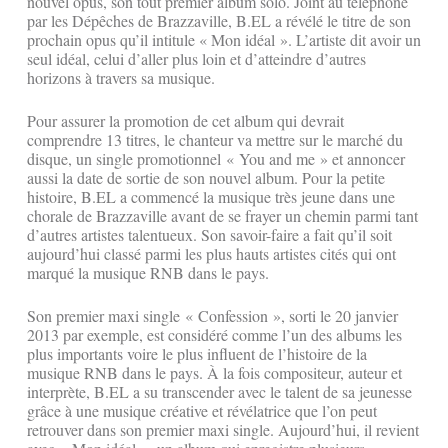
nouvel opus, son tout premier album solo. Joint au téléphone
par les Dépêches de Brazzaville, B.EL a révélé le titre de son
prochain opus qu’il intitule « Mon idéal ». L’artiste dit avoir un
seul idéal, celui d’aller plus loin et d’atteindre d’autres
horizons à travers sa musique.
Pour assurer la promotion de cet album qui devrait
comprendre 13 titres, le chanteur va mettre sur le marché du
disque, un single promotionnel « You and me » et annoncer
aussi la date de sortie de son nouvel album. Pour la petite
histoire, B.EL a commencé la musique très jeune dans une
chorale de Brazzaville avant de se frayer un chemin parmi tant
d’autres artistes talentueux. Son savoir-faire a fait qu’il soit
aujourd’hui classé parmi les plus hauts artistes cités qui ont
marqué la musique RNB dans le pays.
Son premier maxi single « Confession », sorti le 20 janvier
2013 par exemple, est considéré comme l’un des albums les
plus importants voire le plus influent de l’histoire de la
musique RNB dans le pays. À la fois compositeur, auteur et
interprète, B.EL a su transcender avec le talent de sa jeunesse
grâce à une musique créative et révélatrice que l’on peut
retrouver dans son premier maxi single. Aujourd’hui, il revient