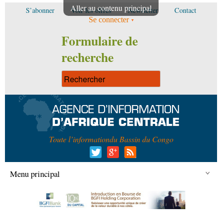
Aller au contenu principal
S’abonner
Voir les offres
Newsletter
Contact
Se connecter
Formulaire de
recherche
Toute l’information
du Bassin du Congo
Menu principal