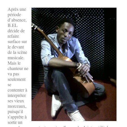
Après une
période
d’absence,
B.EL
décide de
refaire
surface sur
le devant
de la scène
musicale.
Mais le
chanteur ne
va pas
seulement
se
contenter à
interpréter
ses vieux
morceaux,
puisqu’il
s’apprête à
sortir un