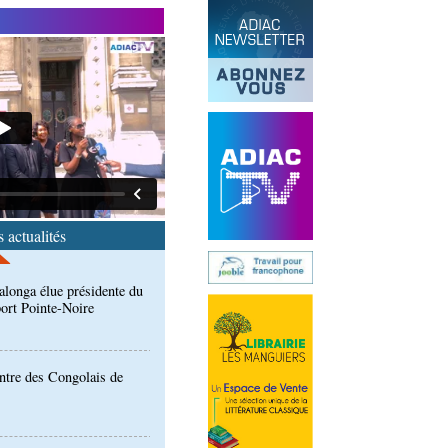
de l'Ouest : les mafias du
 nouvelle traite humaine
longa élue présidente du
port Pointe-Noire
 actualités
ntre des Congolais de
: Denis Sassou N'Guesso
n de la Grande foire