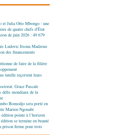
l'appui de l'OMS et
 et Julia Otto Mbongo : une
ira Leonie, nouvelle
yeux de quatre chefs d'État
que 1xBet Congo-
sion de juin 2026 : 49 679
ais Ludovic Itsoua Madzous
ionale: la Commission
tion des financements
réalités du CHU-B
tionne de faire de la filière
eloppement
s tutelle reçoivent leurs
tions : Pierre Ngolo et
ases d’une collaboration
octorat: Grace Pascale
s défis mondiaux de la
ne
ique : les sanctions de
jombo Bomodjo sera porté en
silencieuse pour le
olée Marien-Ngouabi
édition pointe à l’horizon
 édition se termine en beauté
a prison ferme pour trois
 accord signé à Pointe-
n des produits forestiers