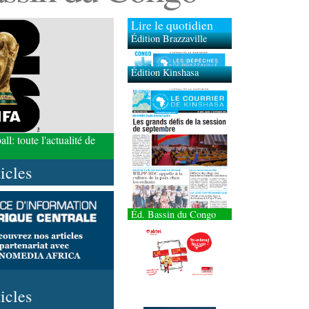
Lire le quotidien
Édition Brazzaville
Édition Kinshasa
l: toute l'actualité de
ticles
Éd. Bassin du Congo
ticles