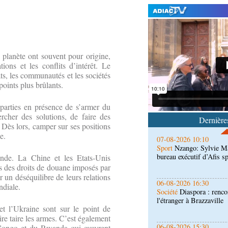
07-08-2026 10:18
a planète ont souvent pour origine,
Afrique-Monde
Afrique 
tions et les conflits d’intérêt. Le
numérique inventent une
ts, les communautés et les sociétés
points plus brûlants.
07-08-2026 10:10
Sport
Nzango: Sylvie Ma
 parties en présence de s’armer du
bureau exécutif d’Afis s
rcher des solutions, de faire des
Dernières
Dès lors, camper sur ses positions
e.
06-08-2026 16:30
Société
Diaspora : renco
l'étranger à Brazzaville
nde. La Chine et les Etats-Unis
s des droits de douane imposés par
 un déséquilibre de leurs relations
06-08-2026 15:30
ndiale.
Économie
Agriculture 
lance la deuxième éditio
et l’Ukraine sont sur le point de
agricole du Congo
aire taire les armes. C’est également
06-08-2026 15:10
 Congo et du Rwanda qui œuvrent