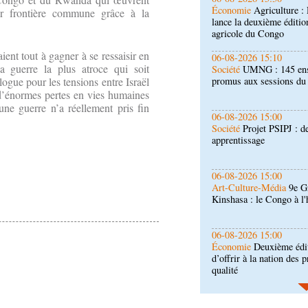
Société
UMNG : 145 ens
r frontière commune grâce à la
promus aux sessions d
ient tout à gagner à se ressaisir en
06-08-2026 15:00
la guerre la plus atroce qui soit
Société
Projet PSIPJ : d
apprentissage
gue pour les tensions entre Israël
 d’énormes pertes en vies humaines
une guerre n’a réellement pris fin
06-08-2026 15:00
Art-Culture-Média
9e Gr
Kinshasa : le Congo à l
06-08-2026 15:00
Économie
Deuxième édit
d’offrir à la nation des 
qualité
06-08-2026 14:30
Économie
Gfac 2026 : d
les stands, des surgelés 
06-08-2026 14:15
Société
Épidémie d'Ebol