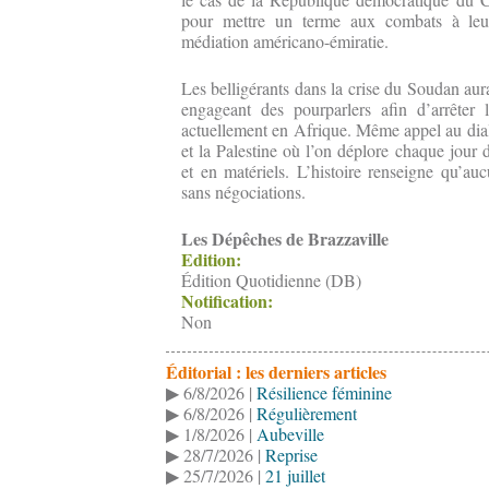
pour mettre un terme aux combats à leu
médiation américano-émiratie.
Les belligérants dans la crise du Soudan aura
engageant des pourparlers afin d’arrêter 
actuellement en Afrique. Même appel au dialo
et la Palestine où l’on déplore chaque jour
et en matériels. L’histoire renseigne qu’auc
sans négociations.
Les Dépêches de Brazzaville
Edition:
Édition Quotidienne (DB)
Notification:
Non
Éditorial : les derniers articles
▶ 6/8/2026 |
Résilience féminine
▶ 6/8/2026 |
Régulièrement
▶ 1/8/2026 |
Aubeville
▶ 28/7/2026 |
Reprise
▶ 25/7/2026 |
21 juillet