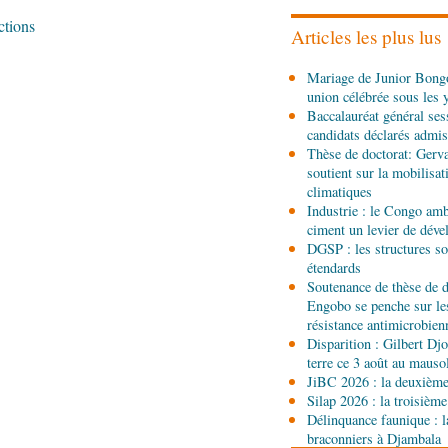
renforce la riposte avec 
ctions
d'Africa CDC
Articles les plus lus
06-08-2026 12:38
Mariage de Junior Bongo
Sport
Communiqué : Sam
union célébrée sous les 
ambassadrice de la mar
Baccalauréat général ses
Brazzaville
candidats déclarés admis
06-08-2026 09:30
Thèse de doctorat: Gerv
Politique
Assemblée nat
soutient sur la mobilisa
Ecofin s’imprègne des 
climatiques
Industrie : le Congo ambi
ciment un levier de dév
06-08-2026 08:45
DGSP : les structures sou
Politique
Vie des institu
étendards
Pierre Oba jettent les b
Soutenance de thèse de d
fructueuse
Engobo se penche sur le
06-08-2026 08:30
résistance antimicrobien
Afrique-Monde
Centrafr
Disparition : Gilbert D
l'ONU cachent la guerre 
terre ce 3 août au maus
contrôle des ressources
JiBC 2026 : la deuxième 
Silap 2026 : la troisième
05-08-2026 22:10
Délinquance faunique : l
Économie
Economie : un
braconniers à Djambala
Noire pour la valorisatio