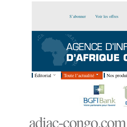
S’abonner
Voir les offres
Éditorial
Toute l’actualité
Nos produi
adiac-congo.com :