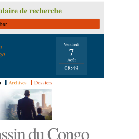
laire de recherche
Vendredi
n
7
go
Août
08:49
a
Archives
Dossiers
Bassin du Congo