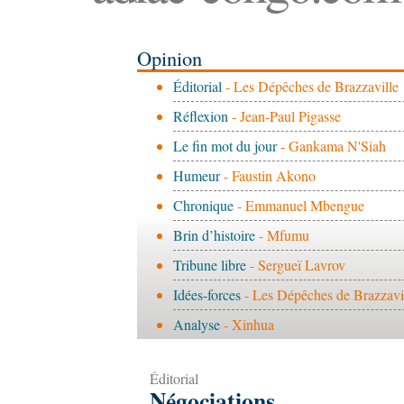
Opinion
Éditorial
- Les Dépêches de Brazzaville
Réflexion
- Jean-Paul Pigasse
Le fin mot du jour
- Gankama N'Siah
Humeur
- Faustin Akono
Chronique
- Emmanuel Mbengue
Brin d’histoire
- Mfumu
Tribune libre
- Sergueï Lavrov
Idées-forces
- Les Dépêches de Brazzavi
Analyse
- Xinhua
Éditorial
Négociations