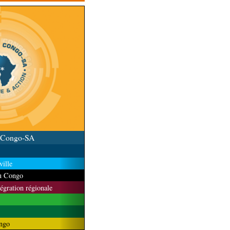
u Congo-SA
ille
du Congo
tégration régionale
ngo