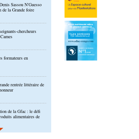
eignants-chercheurs
u Cames
es formateurs en
ande rentrée littéraire de
'honneur
ion de la Gfac : le défi
produits alimentaires de
es produits locaux dans
dans les assiettes
a : le gouvernement