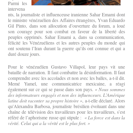
Parmi les
intervena
nts, la journaliste et influenceuse iranienne Sahar Emami dont
le ministre vénézuélien des Affaires étrangères, Yvan Eduardo
Gil Pinto, dans son allocution d’ouverture du forum, a loué
son courage pour son combat en faveur de la liberté des
peuples opprimés. Sahar Emami a, dans sa communication,
félicité les Vénézuéliens et les autres peuples du monde qui
ont soutenu l’Iran durant la guerre qu’ils ont connue et qui a
duré douze jours.
Pour le vénézuélien Gustavo Villapol, leur pays vit une
bataille de narration. Il faut combattre la désinformation. Il faut
comprendre avec les accolades et non avec les balles, a-t-il dit.
Memé Yamel, une communicatrice mexicaine, a réagi
également sur ce qui se passe dans son pays.
« Nous sommes
des informateurs engagés et non des influenceurs. L’Amérique
latine doit raconter sa propre histoire »
, a-t-elle déclaré. Alors
qu'Alexandra Barbosa, journaliste brésilien évoluant dans une
chaîne de télévision des travailleurs pour les travailleurs, s’est
référé de l’aphorisme russe qui stipule :
« La force est dans la
vérité. Celui qui a la vérité est le plus fort. »