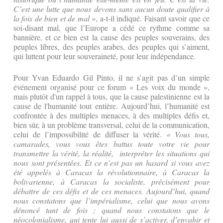
C’est une lutte que nous devons sans aucun doute qualifier à
la fois de bien et de mal »
, a-t-il indiqué. Faisant savoir que ce
soi-disant mal, que l’Europe a cédé ce rythme comme sa
bannière, et ce bien est la cause des peuples souverains, des
peuples libres, des peuples arabes, des peuples qui s’aiment,
qui luttent pour leur souveraineté, pour leur indépendance.
Pour Yvan Eduardo Gil Pinto, il ne s’agit pas d’un simple
événement organisé pour ce forum « Les voix du monde »,
mais plutôt d'un rappel à tous, que la cause palestinienne est la
cause de l'humanité tout entière. Aujourd’hui, l’humanité est
confrontée à des multiples menaces, à des multiples défis et,
bien sûr, à un problème transversal, celui de la communication,
celui de l’impossibilité de diffuser la vérité.
« Vous tous,
camarades, vous vous êtes battus toute votre vie pour
transmettre la vérité, la réalité, interpréter les situations qui
nous sont présentées. Et ce n’est pas un hasard si vous avez
été appelés à Caracas la révolutionnaire, à Caracas la
bolivarienne, à Caracas la socialiste, précisément pour
débattre de ces défis et de ces menaces. Aujourd’hui, quand
nous constatons que l’impérialisme, celui que nous avons
dénoncé tant de fois ; quand nous constatons que le
néocolonialisme, qui tente lui aussi de s’activer, d’envahir et