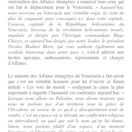
vénézuélien des Affaires étrangères a remercié tous ceux qui
ont fait le déplacement pour le Venezuela.
« Aujourd’hui,
nous recevons au Venezuela une véritable orgie, la visite de
plus de cinquante pays convoqués ici, dans cette capitale,
Caracas, capitale de la République bolivarienne du
Venezuela, berceau de la révolution bolivarienne menée,
impulsée et dirigée par l’héroïque commandant Hugo
Chavez, et aujourd’hui dirigée par notre leader, le président
Nicolas Maduro Moro, qui vous souhaite également une
cordiale bienvenue dans notre pays »
, s’est-il adressé aux
invités spéciaux, ambassadeurs, représentants et chargés
d’Affaires.
Le ministre des Affaires étrangères du Venezuela a fait savoir
que c’est un véritable honneur pour lui d’ouvrir ce forum
intitulé « Les voix du monde » soulignant la cause la plus
importante à laquelle l’humanité est confrontée aujourd’hui.
«
Lorsque nous allons en Palestine, nous disons toujours que
nous ne parlons pas d’un territoire sous la grâce de
l’Occident, en raison de ce qu’il a désespérément tenté de
vendre, c’est un espace où se déroule un conflit inter-religieux
ou interculturel, ou quel que soit le nom qu’on lui donne.
Sinon, nous parlons plutôt d’un espace, d’un moment
historique où l’humanité elle-même est en jeu. C’est la vie.