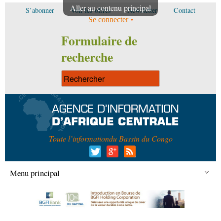
Aller au contenu principal
S’abonner
Voir les offres
Newsletter
Contact
Se connecter
Formulaire de
recherche
Toute l’information
du Bassin du Congo
Menu principal