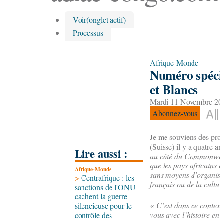
Voir
(onglet actif)
Processus
Afrique-Monde
Numéro spéci
et Blancs
Mardi 11 Novembre 20
Abonnez-vous
Je me souviens des pro
(Suisse) il y a quatre a
Lire aussi :
au côté du Commonweal
que les pays africains
Afrique-Monde
sans moyens d’organise
>
Centrafrique : les
français ou de la cultu
sanctions de l'ONU
cachent la guerre
« C’est dans ce contex
silencieuse pour le
vous avec l’histoire e
contrôle des