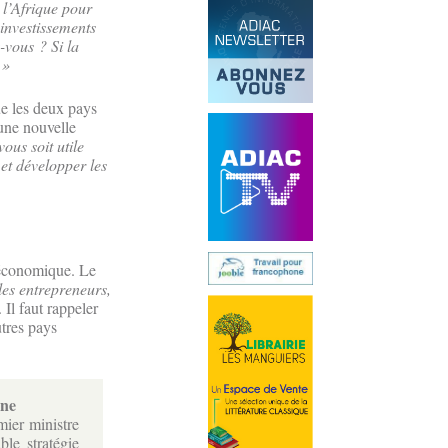
 l’Afrique pour
investissements
-vous ? Si la
 »
ue les deux pays
une nouvelle
ous soit utile
et développer les
t économique. Le
 les entrepreneurs,
 Il faut rappeler
utres pays
one
mier ministre
ble stratégie