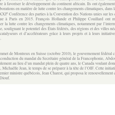
 à favoriser le développement du continent africain. Ils ont égalemen
aborations en matière de lutte contre les changements climatiques, dans l
e
 XXI
Conférence des parties à la Convention des Nations unies sur le
vue à Paris en 2015. François Hollande et Philippe Couillard ont ma
er la lutte contre les changements climatiques, notamment par l’inter
e, soulignant le potentiel des États fédérés, des régions et des villes n
catalyseurs et d’accélérateurs grâce à leurs projets et à leurs initiativ
.
met de Montreux en Suisse (octobre 2010), le gouvernement fédéral 
reconduction du mandat du Secrétaire général de la Francophonie, Abdo
lement au lieu d’un mandat plein de quatre ans, le Canada voulant don
, Michaëlle Jean, le temps de se préparer à la tête de l’OIF. Cette initiati
Premier ministre québécois, Jean Charest, qui proposa le renouvellement
Diouf.