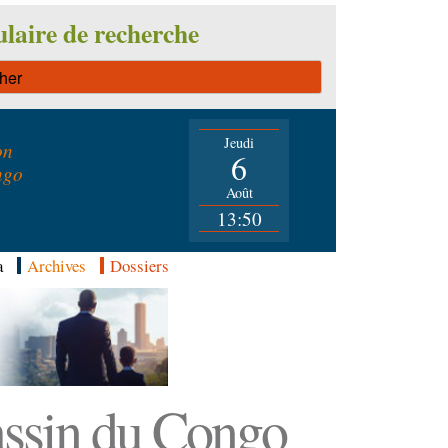
laire de recherche
Jeudi
on
6
ngo
Août
13:50
a
Archives
Dossiers
Bassin du Congo