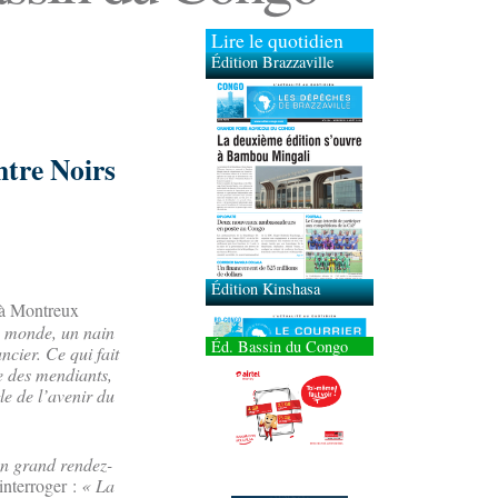
Lire le quotidien
Édition Brazzaville
Édition Kinshasa
ntre Noirs
 à Montreux
le monde, un nain
Éd. Bassin du Congo
cier. Ce qui fait
e des mendiants,
le de l’avenir du
un grand rendez-
’interroger :
« La