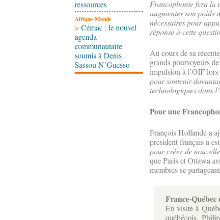
Francophonie fera la 
ressources
augmenter son poids da
Afrique-Monde
nécessaires pour appuy
>
Cémac : le nouvel
réponse à cette questi
agenda
communautaire
Au cours de sa récente
soumis à Denis
grands pourvoyeurs de 
Sassou N’Guesso
impulsion à l’OIF lor
pour soutenir davantag
technologiques dans l
Pour une Francophon
François Hollande a aj
président français a es
pour créer de nouvell
que Paris et Ottawa as
membres se partageant l
France-Québec et
En visite à Québe
québécois, Phili