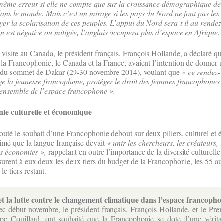
même erreur si elle ne compte que sur la croissance démographique de
ns le monde. Mais c’est un mirage si les pays du Nord ne font pas les 
er la scolarisation de ces peuples. L’appui du Nord sera-t-il au rendez
on est négative ou mitigée, l’anglais occupera plus d’espace en Afrique.
 visite au Canada, le président français, François Hollande, a déclaré q
la Francophonie, le Canada et la France, avaient l’intention de donner 
s du sommet de Dakar (29-30 novembre 2014), voulant que
« ce rendez-v
e la jeunesse francophone, protéger le droit des femmes francophones 
’ensemble de l’espace francophone ».
ie culturelle et économique
outé le souhait d’une Francophonie debout sur deux piliers, culturel e
timé que la langue française devait
« unir les chercheurs, les créateurs,
es économies »,
rappelant en outre l’importance de la diversité culturelle.
surent à eux deux les deux tiers du budget de la Francophonie, les 55 a
e tiers restant.
 la lutte contre le changement climatique dans l’espace francoph
c début novembre, le président français, François Hollande, et le Pre
ppe Couillard, ont souhaité que la Francophonie se dote d’une vérita