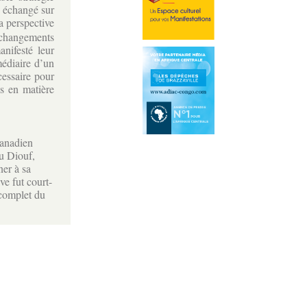
t échangé sur
a perspective
s changements
nifesté leur
médiaire d’un
écessaire pour
es en matière
canadien
u Diouf,
ner à sa
ve fut court-
 complet du