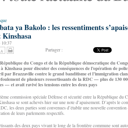
ique
ata ya Bakolo : les ressentiments s’apais
et Kinshasa
- 10:37
Partager :
la République du Congo et de la République démocratique du Cong
in à Kinshasa pour discuter des conséquences de l’opération de pol
ril par Brazzaville contre le grand banditisme et l’immigration clan
 refoulement de plusieurs ressortissants de la RDC — plus de 130 00
es — et avait ravivé les tensions entre les deux pays
trième commission spéciale Défense et sécurité entre la République du
à Kinshasa se sont achevés hier sur une note d’apaisement. D’après le 
 RDC, les deux parties sont convenues d’établir une nouvelle convention 
cation de leurs parlements respectifs.
rtissants des deux pays vivant le long de la frontière commune sont autor