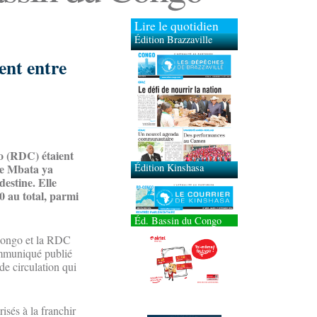
Lire le quotidien
Édition Brazzaville
ent entre
Édition Kinshasa
o (RDC) étaient
ice Mbata ya
destine. Elle
0 au total, parmi
Éd. Bassin du Congo
 Congo et la RDC
communiqué publié
de circulation qui
isés à la franchir