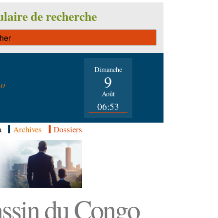
laire de recherche
Dimanche
n
9
go
Août
06:53
a
Archives
Dossiers
Bassin du Congo