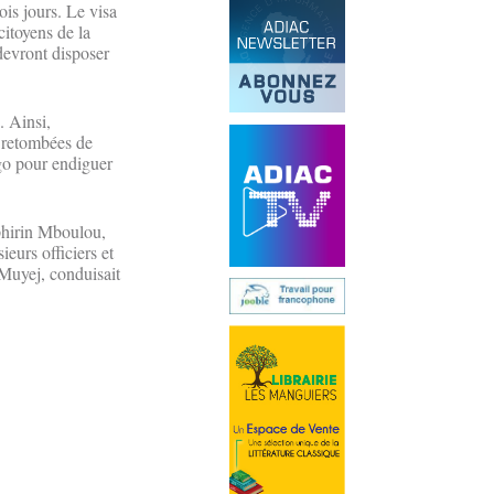
ois jours. Le visa
citoyens de la
devront disposer
. Ainsi,
s retombées de
ngo pour endiguer
éphirin Mboulou,
eurs officiers et
 Muyej, conduisait