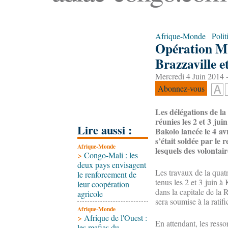
Afrique-Monde
Polit
Opération Mb
Brazzaville 
Mercredi 4 Juin 2014 
Abonnez-vous
Les délégations de 
réunies les 2 et 3 ju
Lire aussi :
Bakolo lancée le 4 av
s’était soldée par le
Afrique-Monde
lesquels des volontair
>
Congo-Mali : les
deux pays envisagent
Les travaux de la qua
le renforcement de
tenus les 2 et 3 juin 
leur coopération
dans la capitale de la
agricole
sera soumise à la ratifi
Afrique-Monde
>
Afrique de l'Ouest :
En attendant, les resso
les mafias du