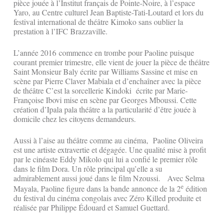
pièce jouée à l’Institut français de Pointe-Noire, à l’espace
Yaro, au Centre culturel Jean Baptiste-Tati-Loutard et lors du
festival international de théâtre Kimoko sans oublier la
prestation à l’IFC Brazzaville.
L’année 2016 commence en trombe pour Paoline puisque
courant premier trimestre, elle vient de jouer la pièce de théâtre
Saint Monsieur Baly écrite par Williams Sassine et mise en
scène par Pierre Claver Mabiala et d’enchaîner avec la pièce
de théâtre C’est la sorcellerie Kindoki écrite par Marie-
Françoise Ibovi mise en scène par Georges Mboussi. Cette
création d’Ipala pala théâtre a la particularité d’être jouée à
domicile chez les citoyens demandeurs.
Aussi à l’aise au théâtre comme au cinéma, Paoline Oliveira
est une artiste extravertie et dégagée. Une qualité mise à profit
par le cinéaste Eddy Mikolo qui lui a confié le premier rôle
dans le film Dora. Un rôle principal qu’elle a su
admirablement aussi joué dans le film Nzoussi. Avec Selma
e
Mayala, Paoline figure dans la bande annonce de la 2
édition
du festival du cinéma congolais avec Zéro Killed produite et
réalisée par Philippe Édouard et Samuel Guettard.