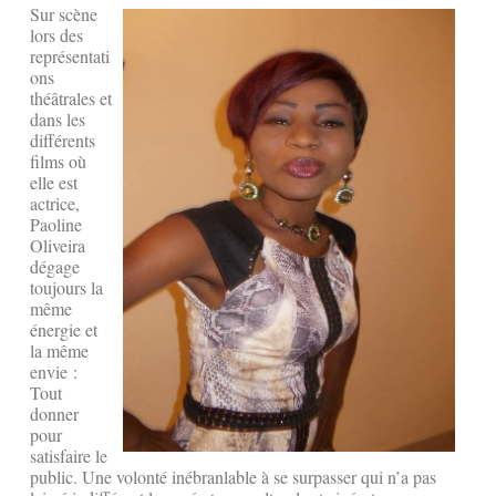
Sur scène
lors des
représentati
ons
théâtrales et
dans les
différents
films où
elle est
actrice,
Paoline
Oliveira
dégage
toujours la
même
énergie et
la même
envie :
Tout
donner
pour
satisfaire le
public. Une volonté inébranlable à se surpasser qui n’a pas