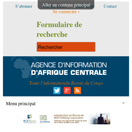
Aller au contenu principal
S’abonner
Voir les offres
Newsletter
Contact
Se connecter
Formulaire de
recherche
Toute l’information
du Bassin du Congo
Menu principal