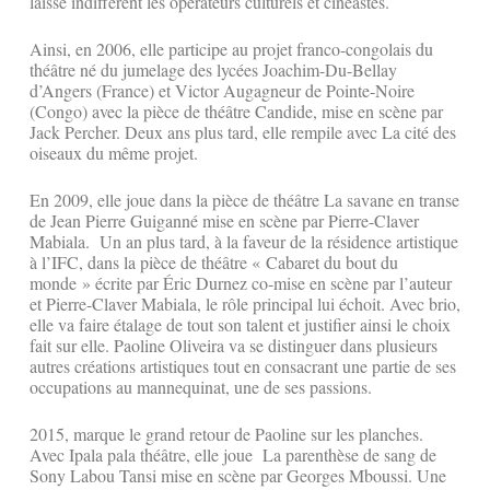
laissé indifférent les opérateurs culturels et cinéastes.
Ainsi, en 2006, elle participe au projet franco-congolais du
théâtre né du jumelage des lycées Joachim-Du-Bellay
d’Angers (France) et Victor Augagneur de Pointe-Noire
(Congo) avec la pièce de théâtre Candide, mise en scène par
Jack Percher. Deux ans plus tard, elle rempile avec La cité des
oiseaux du même projet.
En 2009, elle joue dans la pièce de théâtre La savane en transe
de Jean Pierre Guiganné mise en scène par Pierre-Claver
Mabiala. Un an plus tard, à la faveur de la résidence artistique
à l’IFC, dans la pièce de théâtre « Cabaret du bout du
monde » écrite par Éric Durnez co-mise en scène par l’auteur
et Pierre-Claver Mabiala, le rôle principal lui échoit. Avec brio,
elle va faire étalage de tout son talent et justifier ainsi le choix
fait sur elle. Paoline Oliveira va se distinguer dans plusieurs
autres créations artistiques tout en consacrant une partie de ses
occupations au mannequinat, une de ses passions.
2015, marque le grand retour de Paoline sur les planches.
Avec Ipala pala théâtre, elle joue La parenthèse de sang de
Sony Labou Tansi mise en scène par Georges Mboussi. Une