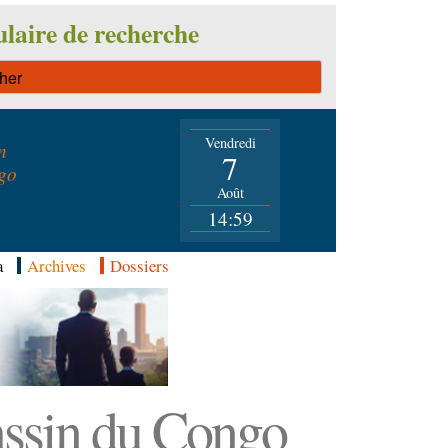
laire de recherche
Vendredi
n
7
go
Août
14:59
a
Archives
Dossiers
Bassin du Congo