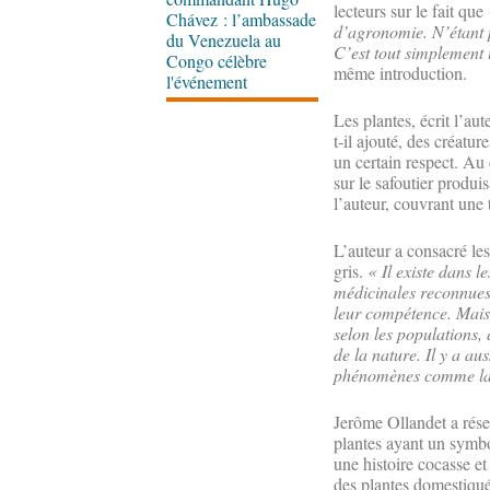
lecteurs sur le fait que
Chávez : l’ambassade
d’agronomie. N’étant p
du Venezuela au
C’est tout simplement 
Congo célèbre
même introduction.
l'événement
Les plantes, écrit l’au
t-il ajouté, des créat
un certain respect. Au 
sur le safoutier produi
l’auteur, couvrant une 
L’auteur a consacré les
gris.
« Il existe dans l
médicinales reconnues.
leur compétence. Mais 
selon les populations,
de la nature. Il y a au
phénomènes comme la p
Jerôme Ollandet a réserv
plantes ayant un symbol
une histoire cocasse et
des plantes domestiqué