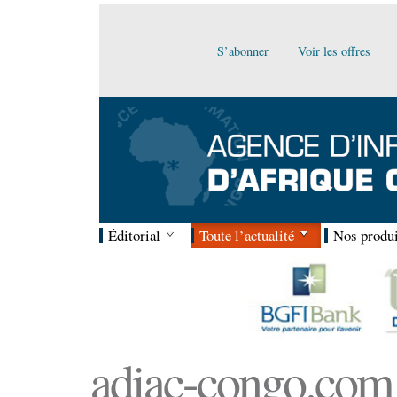
S’abonner
Voir les offres
Éditorial
Toute l’actualité
Nos produi
adiac-congo.com :