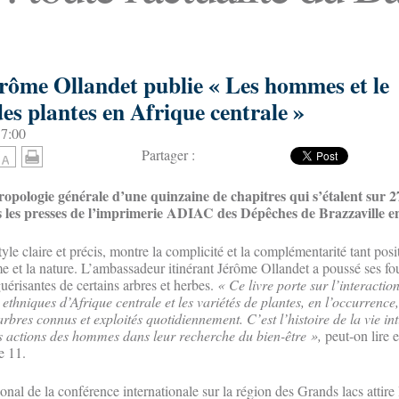
erôme Ollandet publie « Les hommes et le
es plantes en Afrique centrale »
17:00
Partager :
ropologie générale d’une quinzaine de chapitres qui s’étalent sur 
ous les presses de l’imprimerie ADIAC des Dépêches de Brazzaville e
style claire et précis, montre la complicité et la complémentarité tant posi
e et la nature. L’ambassadeur itinérant Jérôme Ollandet a poussé ses fou
uérisantes de certains arbres et herbes.
« Ce livre porte sur l’interaction
 ethniques d’Afrique centrale et les variétés de plantes, en l’occurrence,
rbres connus et exploités quotidiennement. C’est l’histoire de la vie in
les actions des hommes dans leur recherche du bien-être »,
peut-on lire 
e 11.
al de la conférence internationale sur la région des Grands lacs attire 