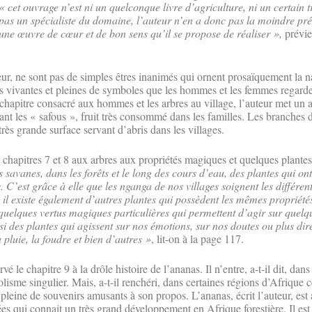
« cet ouvrage n’est ni un quelconque livre d’agriculture, ni un certain t
as un spécialiste du domaine, l’auteur n’en a donc pas la moindre prét
une œuvre de cœur et de bon sens qu’il se propose de réaliser »,
prévie
teur, ne sont pas de simples êtres inanimés qui ornent prosaïquement la na
ures vivantes et pleines de symboles que les hommes et les femmes regard
chapitre consacré aux hommes et les arbres au village, l’auteur met un a
sant les « safous », fruit très consommé dans les familles. Les branches du
très grande surface servant d’abris dans les villages.
 chapitres 7 et 8 aux arbres aux propriétés magiques et quelques plantes
es savanes, dans les forêts et le long des cours d’eau, des plantes qui on
 C’est grâce à elle que les nganga de nos villages soignent les différen
il existe également d’autres plantes qui possèdent les mêmes propriétés
 quelques vertus magiques particulières qui permettent d’agir sur que
ssi des plantes qui agissent sur nos émotions, sur nos doutes ou plus di
luie, la foudre et bien d’autres »
, lit-on à la page 117.
é le chapitre 9 à la drôle histoire de l’ananas. Il n’entre, a-t-il dit, dan
isme singulier. Mais, a-t-il renchéri, dans certaines régions d’Afrique ce
 pleine de souvenirs amusants à son propos. L’ananas, écrit l’auteur, est
es qui connait un très grand développement en Afrique forestière. Il est