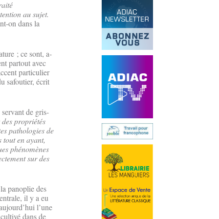
raité
ention au sujet.
nt-on dans la
ture ; ce sont, a-
ent partout avec
ccent particulier
 safoutier, écrit
 servant de gris-
t des propriétés
tes pathologies de
 tout en ayant,
lques phénomènes
rectement sur des
s la panoplie des
ntrale, il y a eu
 aujourd’hui l’une
 cultivé dans de