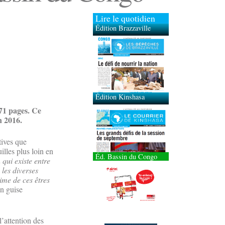
Lire le quotidien
Édition Brazzaville
Édition Kinshasa
271 pages. Ce
n 2016.
tives que
illes plus loin en
Éd. Bassin du Congo
 qui existe entre
 les diverses
time de ces êtres
en guise
l’attention des