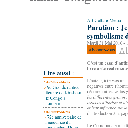
Art-Culture-Média
Parution : J
symbolisme d
Mardi 31 Mai 2016 - 
Abonnez-vous
C’est un essai d’anth
livre a été réalisé s
Lire aussi :
L’auteur, à travers un 
Art-Culture-Média
négatives entre l’homm
>
9e Grande rentrée
découvrant les vertus g
littéraire de Kinshasa
les différentes groupes
: le Congo à
espèces d’herbes et d’a
l'honneur
et leur influence sur 
Art-Culture-Média
d'introduction à la pag
>
72e anniversaire de
la naissance du
Le Coordonnateur nation
commandant Hugo