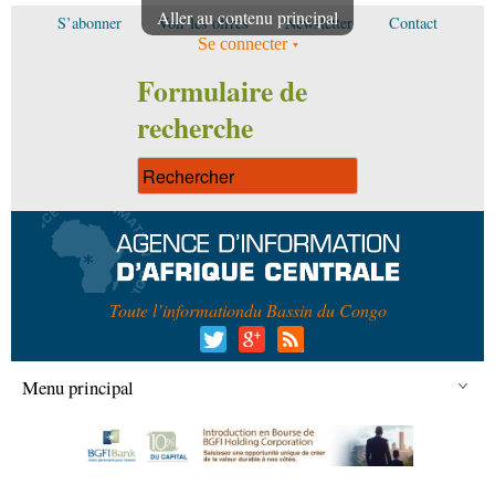
Aller au contenu principal
S’abonner
Voir les offres
Newsletter
Contact
Se connecter
Formulaire de
recherche
Toute l’information
du Bassin du Congo
Menu principal