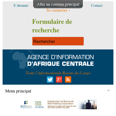
Aller au contenu principal
S’abonner
Voir les offres
Newsletter
Contact
Se connecter
Formulaire de
recherche
Toute l’information
du Bassin du Congo
Menu principal