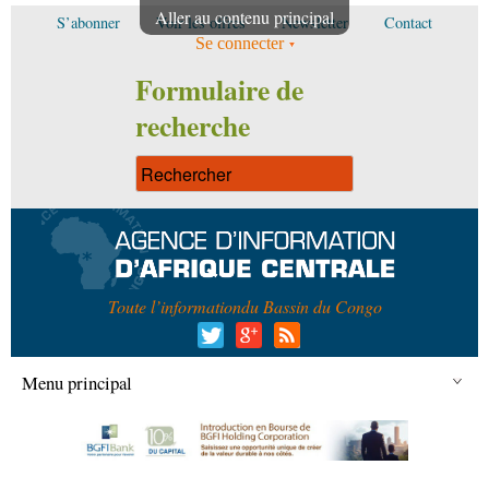
Aller au contenu principal
S’abonner
Voir les offres
Newsletter
Contact
Se connecter
Formulaire de
recherche
Toute l’information
du Bassin du Congo
Menu principal