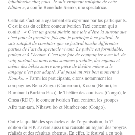
inhabituelle chez nous. Je suis vraiment satisfaite de cette
édition »
, a confié Bénédicte Siemo, une spectatrice.
Cette satisfaction a également été exprimée par les participants.
C'est le cas du célèbre conteur ivoirien Taxi conteur, qui a
confié :
« C’est un grand plaisir, une joie d’être là surtout que
c’est pour la première fois que je participe à ce festival. Je
suis satisfait de constater que ce festival touche différentes
parties de l’art du spectacle vivant. Le public est formidable,
patient et à l’écoute. C’est une joie de communier avec lui, de
voir, partout où nous nous sommes produits
,
des enfants et
même des bébés suivre une pièce de théâtre même si le
langage n’est pas adapté. J’ai passé un très bon moment à
Kimoko. »
Parmi les participants, citons notamment les
compagnies Bena Zingui (Cameroun), Kocou (Bénin), le
Ruminant (Burkina Faso),
le Théâtre des coulisses (Congo), le
Crasa (RDC), le conteur ivoirien Taxi conteur, les groupes
Afro tam-tam, Nibawu bo
et Number one (Congo).
e
Outre la qualité des spectacles et de l’organisation, la 7
édition du FIK s’avère aussi une réussite au regard des progrès
réalisés et des résultats obtenus. En effet, le festival a eu trois