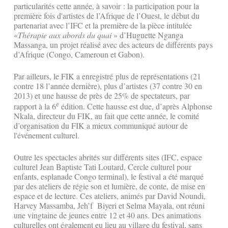
particularités cette année, à savoir : la participation pour la
première fois d'artistes de l’Afrique de l’Ouest, le début du
partenariat avec l’IFC et la première de la pièce intitulée
«
Thérapie aux abords du quai
» d’Huguette Nganga
Massanga, un projet réalisé avec des acteurs de différents pays
d’Afrique (Congo, Cameroun et Gabon).
Par ailleurs, le FIK a enregistré plus de représentations (21
contre 18 l’année dernière), plus d’artistes (37 contre 30 en
2013) et une hausse de près de 25% de spectateurs, par
e
rapport à la 6
édition. Cette hausse est due, d’après Alphonse
Nkala, directeur du FIK, au fait que cette année, le comité
d’organisation du FIK a mieux communiqué autour de
l'événement culturel.
Outre les spectacles abrités sur différents sites (IFC, espace
culturel Jean Baptiste Tati Loutard, Cercle culturel pour
enfants, esplanade Congo terminal), le festival a été marqué
par des ateliers de régie son et lumière, de conte, de mise en
espace et de lecture. Ces ateliers, animés par David Noundi,
Harvey Massamba, Jeh’f Biyeri et Selma Mayala, ont réuni
une vingtaine de jeunes entre 12 et 40 ans. Des animations
culturelles ont également eu lieu au village du festival, sans