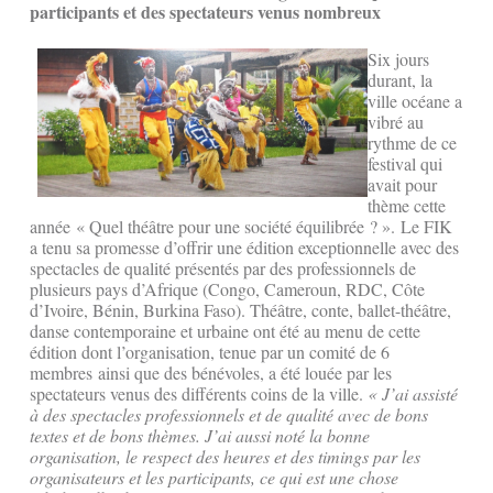
participants et des spectateurs venus nombreux
Six jours
durant, la
ville océane a
vibré au
rythme de ce
festival qui
avait pour
thème cette
année « Quel théâtre pour une société équilibrée ? ». Le FIK
a tenu sa promesse d’offrir une édition exceptionnelle avec des
spectacles de qualité présentés par des professionnels de
plusieurs pays d’Afrique (Congo, Cameroun, RDC, Côte
d’Ivoire, Bénin, Burkina Faso). Théâtre, conte, ballet-théâtre,
danse contemporaine et urbaine ont été au menu de cette
édition dont l’organisation, tenue par un comité de 6
membres ainsi que des bénévoles, a été louée par les
spectateurs venus des différents coins de la ville.
« J’ai assisté
à des spectacles professionnels et de qualité avec de bons
textes et de bons thèmes. J’ai aussi noté la bonne
organisation, le respect des heures et des timings par les
organisateurs et les participants, ce qui est une chose