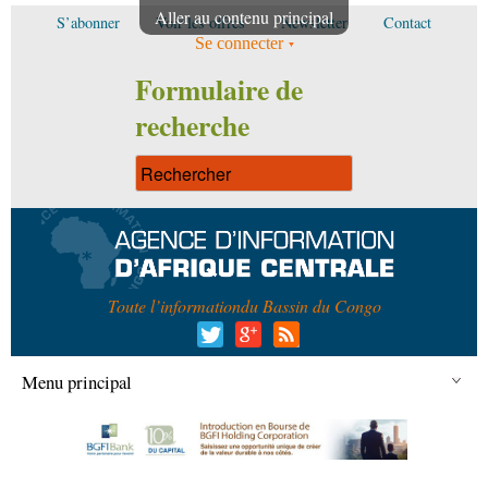
Aller au contenu principal
S’abonner
Voir les offres
Newsletter
Contact
Se connecter
Formulaire de
recherche
Toute l’information
du Bassin du Congo
Menu principal