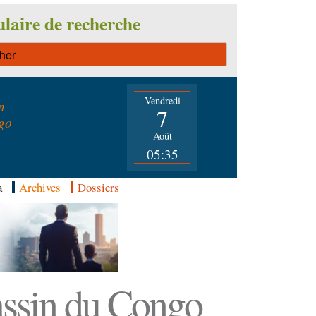
laire de recherche
Vendredi
n
7
go
Août
05:35
a
Archives
Dossiers
Bassin du Congo