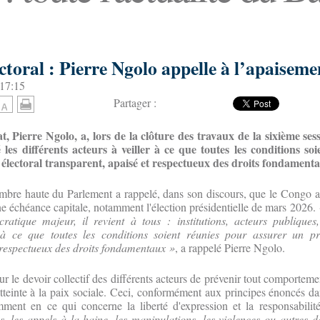
ctoral : Pierre Ngolo appelle à l’apaiseme
 17:15
Partager :
, Pierre Ngolo, a, lors de la clôture des travaux de la sixième ses
té les différents acteurs à veiller à ce que toutes les conditions so
électoral transparent, apaisé et respectueux des droits fondament
mbre haute du Parlement a rappelé, dans son discours, que le Congo a
une échéance capitale, notamment l'élection présidentielle de mars 2026.
atique majeur, il revient à tous : institutions, acteurs publiques, 
r à ce que toutes les conditions soient réunies pour assurer un pr
 respectueux des droits fondamentaux »
, a rappelé Pierre Ngolo.
sur le devoir collectif des différents acteurs de prévenir tout comporteme
atteinte à la paix sociale. Ceci, conformément aux principes énoncés da
ment en ce qui concerne la liberté d'expression et la responsabilit
es, les appels à la haine, les manipulations, les violences ou autres d