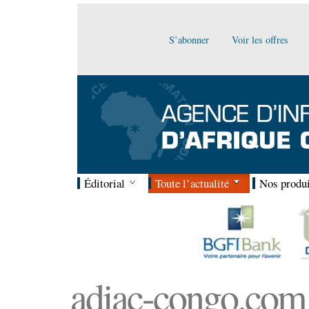
S’abonner
Voir les offres
Éditorial
Toute l’actualité
Nos produi
adiac-congo.com :