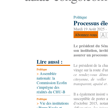
Politique
Processus éle
Mardi 19 Août 2025 -
Abonnez-vous
Le président du Sénat
son institution, invi
assurer un processus 
Lire aussi :
Le président de la cha
Politique
virage sur la route d'
>
Assemblée
ce rendez-vous démocr
nationale: la
citoyenne, de veille
Commission Ecofin
transparent, apaisé et
s’imprègne des
réalités du CHU-B
Il a également insisté 
susceptible de porter 
Politique
>
Vie des institutions
d’octobre 2015, notam
: Pierre Ngolo et
diffamation, les injur