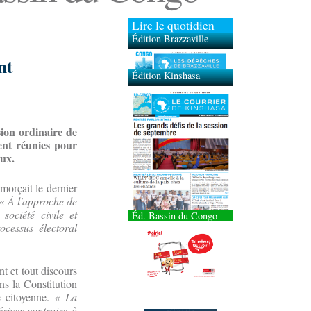
Lire le quotidien
Édition Brazzaville
Édition Kinshasa
nt
sion ordinaire de
ient réunies pour
aux.
morçait le dernier
« À l'approche de
société civile et
Éd. Bassin du Congo
ocessus électoral
nt et tout discours
ns la Constitution
é citoyenne.
« La
érives contraire à