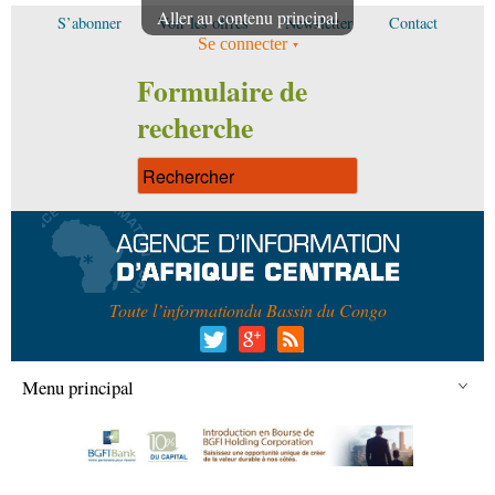
Aller au contenu principal
S’abonner
Voir les offres
Newsletter
Contact
Se connecter
Formulaire de
recherche
Toute l’information
du Bassin du Congo
Menu principal