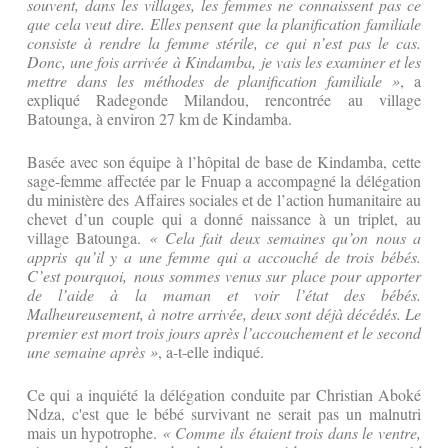
souvent, dans les villages, les femmes ne connaissent pas ce
que cela veut dire. Elles pensent que la planification familiale
consiste à rendre la femme stérile, ce qui n’est pas le cas.
Donc, une fois arrivée à Kindamba, je vais les examiner et les
mettre dans les méthodes de planification familiale »
, a
expliqué Radegonde Milandou, rencontrée au village
Batounga, à environ 27 km de Kindamba.
Basée avec son équipe à l’hôpital de base de Kindamba, cette
sage-femme affectée par le Fnuap a accompagné la délégation
du ministère des Affaires sociales et de l’action humanitaire au
chevet d’un couple qui a donné naissance à un triplet, au
village Batounga.
« Cela fait deux semaines qu’on nous a
appris qu’il y a une femme qui a accouché de trois bébés.
C’est pourquoi, nous sommes venus sur place pour apporter
de l’aide à la maman et voir l’état des bébés.
Malheureusement, à notre arrivée, deux sont déjà décédés. Le
premier est mort trois jours après l’accouchement et le second
une semaine après »
, a-t-elle indiqué.
Ce qui a inquiété la délégation conduite par Christian Aboké
Ndza, c'est que le bébé survivant ne serait pas un malnutri
mais un hypotrophe.
« Comme ils étaient trois dans le ventre,