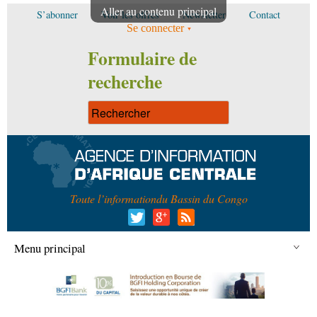
Aller au contenu principal
S’abonner
Voir les offres
Newsletter
Contact
Se connecter
Formulaire de
recherche
Toute l’information
du Bassin du Congo
Menu principal