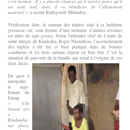
c’est normal. Il y a plus de chances qu’il survive parce qu’il
est resté seul, donc il va bénéficier de l’allaitement
maternel »
, a assuré Radegonde Milandou.
Vérification faite, la maman des triplets était à sa huitième
grossesse car, cette femme d’une trentaine d’années révolues
est mère de sept gosses. Selon l'infirmier chef du Centre de
santé intégré de Kindzaka, Roger Nkounkou, l’accouchement
des triplets a été bel et bien pratiqué dans de bonnes
conditions et les trois enfants étaient en bon état. C’est la
situation de pauvreté de la famille qui serait à l’origine de ces
deux décès.
De quoi à
interpeller
la sage-
femme du
Fnuap.
« S’ils
étaient nés
à
Kindamba,
sur place,